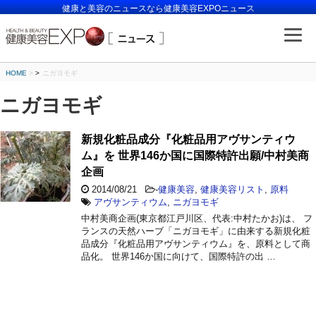
健康と美容のニュースなら健康美容EXPOニュース
HOME
>
ニガヨモギ
ニガヨモギ
新規化粧品成分『化粧品用アヴサンティウ
ム』を 世界146か国に国際特許出願/中村美商
企画
2014/08/21
-
健康美容
,
健康美容リスト
,
原料
アヴサンティウム
,
ニガヨモギ
中村美商企画(東京都江戸川区、代表:中村たかお)は、 フ
ランスの天然ハーブ「ニガヨモギ」に由来する新規化粧
品成分『化粧品用アヴサンティウム』を、原料として商
品化。 世界146か国に向けて、国際特許の出 …