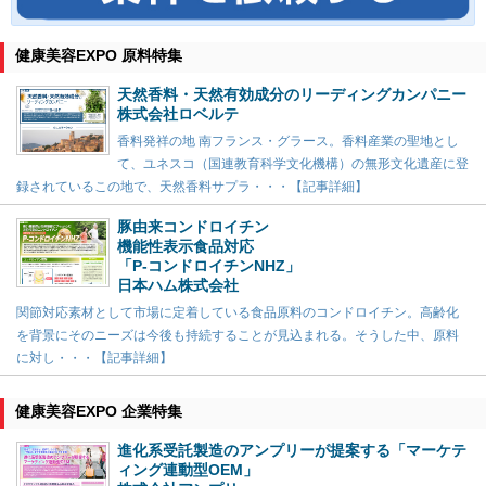
健康美容EXPO 原料特集
天然香料・天然有効成分のリーディングカンパニー
株式会社ロベルテ
香料発祥の地 南フランス・グラース。香料産業の聖地とし
て、ユネスコ（国連教育科学文化機構）の無形文化遺産に登
録されているこの地で、天然香料サプラ・・・【記事詳細】
豚由来コンドロイチン
機能性表示食品対応
「P-コンドロイチンNHZ」
日本ハム株式会社
関節対応素材として市場に定着している食品原料のコンドロイチン。高齢化
を背景にそのニーズは今後も持続することが見込まれる。そうした中、原料
に対し・・・【記事詳細】
健康美容EXPO 企業特集
進化系受託製造のアンプリーが提案する「マーケテ
ィング連動型OEM」