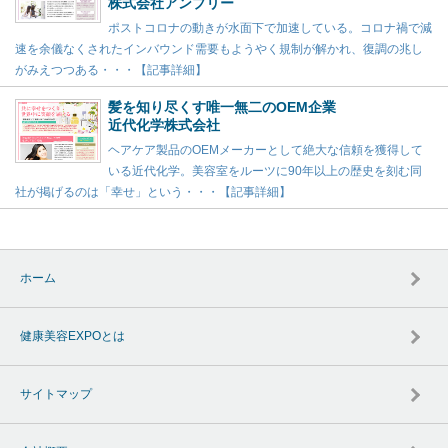
株式会社アンプリー
ポストコロナの動きが水面下で加速している。コロナ禍で減
速を余儀なくされたインバウンド需要もようやく規制が解かれ、復調の兆し
がみえつつある・・・【記事詳細】
髪を知り尽くす唯一無二のOEM企業
近代化学株式会社
ヘアケア製品のOEMメーカーとして絶大な信頼を獲得して
いる近代化学。美容室をルーツに90年以上の歴史を刻む同
社が掲げるのは「幸せ」という・・・【記事詳細】
ホーム
健康美容EXPOとは
サイトマップ