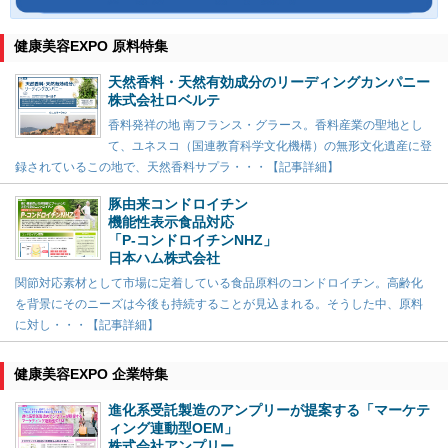
健康美容EXPO 原料特集
天然香料・天然有効成分のリーディングカンパニー
株式会社ロベルテ
香料発祥の地 南フランス・グラース。香料産業の聖地とし
て、ユネスコ（国連教育科学文化機構）の無形文化遺産に登
録されているこの地で、天然香料サプラ・・・【記事詳細】
豚由来コンドロイチン
機能性表示食品対応
「P-コンドロイチンNHZ」
日本ハム株式会社
関節対応素材として市場に定着している食品原料のコンドロイチン。高齢化
を背景にそのニーズは今後も持続することが見込まれる。そうした中、原料
に対し・・・【記事詳細】
健康美容EXPO 企業特集
進化系受託製造のアンプリーが提案する「マーケテ
ィング連動型OEM」
株式会社アンプリー