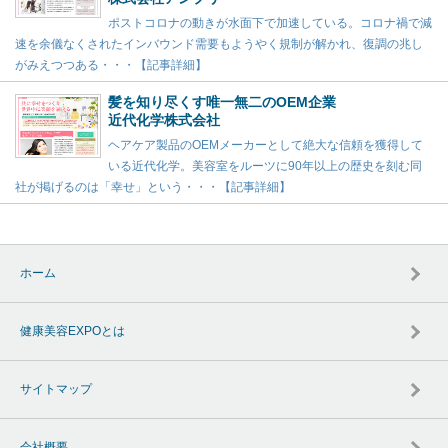
ポストコロナの動きが水面下で加速している。コロナ禍で減
速を余儀なくされたインバウンド需要もようやく規制が解かれ、復調の兆し
がみえつつある・・・【記事詳細】
髪を知り尽くす唯一無二のOEM企業
近代化学株式会社
ヘアケア製品のOEMメーカーとして絶大な信頼を獲得して
いる近代化学。美容室をルーツに90年以上の歴史を刻む同
社が掲げるのは「幸せ」という・・・【記事詳細】
ホーム
健康美容EXPOとは
サイトマップ
会社概要