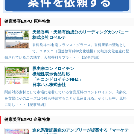
健康美容EXPO 原料特集
天然香料・天然有効成分のリーディングカンパニー
株式会社ロベルテ
香料発祥の地 南フランス・グラース。香料産業の聖地とし
て、ユネスコ（国連教育科学文化機構）の無形文化遺産に登
録されているこの地で、天然香料サプラ・・・【記事詳細】
豚由来コンドロイチン
機能性表示食品対応
「P-コンドロイチンNHZ」
日本ハム株式会社
関節対応素材として市場に定着している食品原料のコンドロイチン。高齢化
を背景にそのニーズは今後も持続することが見込まれる。そうした中、原料
に対し・・・【記事詳細】
健康美容EXPO 企業特集
進化系受託製造のアンプリーが提案する「マーケテ