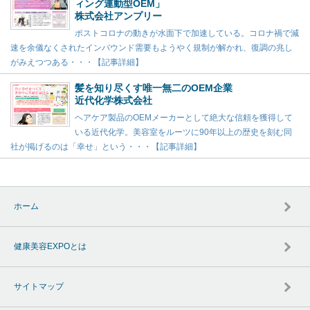
ィング連動型OEM」
株式会社アンプリー
ポストコロナの動きが水面下で加速している。コロナ禍で減
速を余儀なくされたインバウンド需要もようやく規制が解かれ、復調の兆し
がみえつつある・・・【記事詳細】
髪を知り尽くす唯一無二のOEM企業
近代化学株式会社
ヘアケア製品のOEMメーカーとして絶大な信頼を獲得して
いる近代化学。美容室をルーツに90年以上の歴史を刻む同
社が掲げるのは「幸せ」という・・・【記事詳細】
ホーム
健康美容EXPOとは
サイトマップ