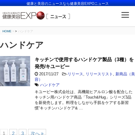
健康と美容のニュースなら健康美容EXPOニュース
HOME
>
ハンドケア
ハンドケア
キッチンで使用するハンドケア製品（3種）を
発売/キユーピー
2017/11/27
-
リリース
,
リリースリスト
,
新商品（美
容）
ハンドケア
キユーピー株式会社は、高機能ヒアルロン酸を配合した
キッチン用ハンドケア商品「Touch&Hug」シリーズ3品
を新発売します。料理をしながら手肌をケアする新習
慣“キッチンハンドケア& …
1
2
3
次へ »