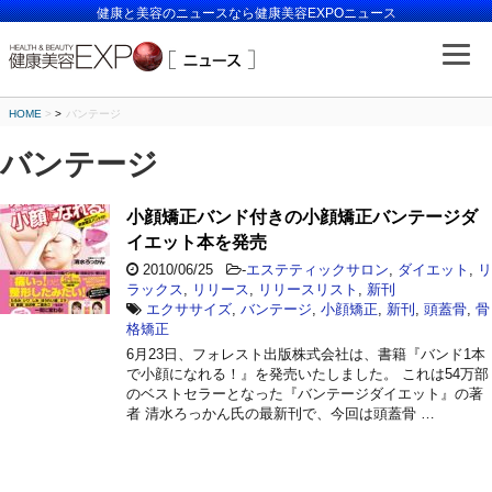
健康と美容のニュースなら健康美容EXPOニュース
HOME
>
バンテージ
バンテージ
小顔矯正バンド付きの小顔矯正バンテージダ
イエット本を発売
2010/06/25
-
エステティックサロン
,
ダイエット
,
リ
ラックス
,
リリース
,
リリースリスト
,
新刊
エクササイズ
,
バンテージ
,
小顔矯正
,
新刊
,
頭蓋骨
,
骨
格矯正
6月23日、フォレスト出版株式会社は、書籍『バンド1本
で小顔になれる！』を発売いたしました。 これは54万部
のベストセラーとなった『バンテージダイエット』の著
者 清水ろっかん氏の最新刊で、今回は頭蓋骨 …