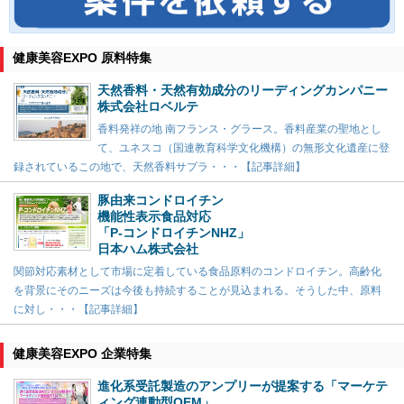
健康美容EXPO 原料特集
天然香料・天然有効成分のリーディングカンパニー
株式会社ロベルテ
香料発祥の地 南フランス・グラース。香料産業の聖地とし
て、ユネスコ（国連教育科学文化機構）の無形文化遺産に登
録されているこの地で、天然香料サプラ・・・【記事詳細】
豚由来コンドロイチン
機能性表示食品対応
「P-コンドロイチンNHZ」
日本ハム株式会社
関節対応素材として市場に定着している食品原料のコンドロイチン。高齢化
を背景にそのニーズは今後も持続することが見込まれる。そうした中、原料
に対し・・・【記事詳細】
健康美容EXPO 企業特集
進化系受託製造のアンプリーが提案する「マーケテ
ィング連動型OEM」