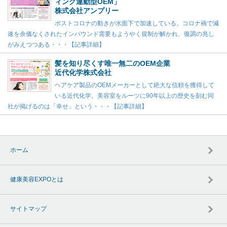
ィング連動型OEM」
株式会社アンプリー
ポストコロナの動きが水面下で加速している。コロナ禍で減
速を余儀なくされたインバウンド需要もようやく規制が解かれ、復調の兆し
がみえつつある・・・【記事詳細】
髪を知り尽くす唯一無二のOEM企業
近代化学株式会社
ヘアケア製品のOEMメーカーとして絶大な信頼を獲得して
いる近代化学。美容室をルーツに90年以上の歴史を刻む同
社が掲げるのは「幸せ」という・・・【記事詳細】
ホーム
健康美容EXPOとは
サイトマップ