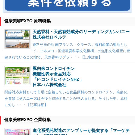
健康美容EXPO 原料特集
天然香料・天然有効成分のリーディングカンパニー
株式会社ロベルテ
香料発祥の地 南フランス・グラース。香料産業の聖地とし
て、ユネスコ（国連教育科学文化機構）の無形文化遺産に登
録されているこの地で、天然香料サプラ・・・【記事詳細】
豚由来コンドロイチン
機能性表示食品対応
「P-コンドロイチンNHZ」
日本ハム株式会社
関節対応素材として市場に定着している食品原料のコンドロイチン。高齢化
を背景にそのニーズは今後も持続することが見込まれる。そうした中、原料
に対し・・・【記事詳細】
健康美容EXPO 企業特集
進化系受託製造のアンプリーが提案する「マーケテ