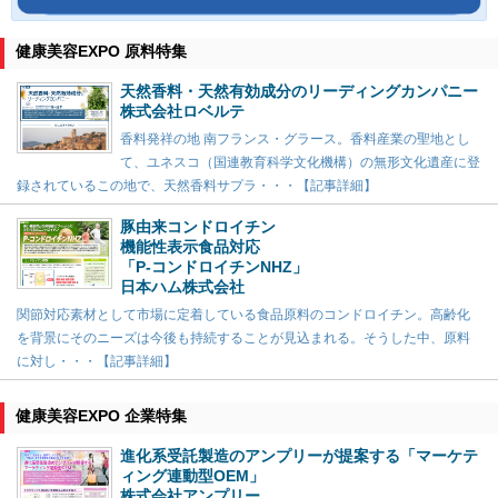
健康美容EXPO 原料特集
天然香料・天然有効成分のリーディングカンパニー
株式会社ロベルテ
香料発祥の地 南フランス・グラース。香料産業の聖地とし
て、ユネスコ（国連教育科学文化機構）の無形文化遺産に登
録されているこの地で、天然香料サプラ・・・【記事詳細】
豚由来コンドロイチン
機能性表示食品対応
「P-コンドロイチンNHZ」
日本ハム株式会社
関節対応素材として市場に定着している食品原料のコンドロイチン。高齢化
を背景にそのニーズは今後も持続することが見込まれる。そうした中、原料
に対し・・・【記事詳細】
健康美容EXPO 企業特集
進化系受託製造のアンプリーが提案する「マーケテ
ィング連動型OEM」
株式会社アンプリー