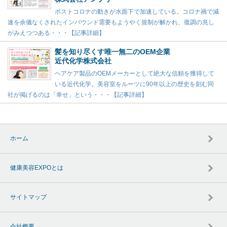
ポストコロナの動きが水面下で加速している。コロナ禍で減
速を余儀なくされたインバウンド需要もようやく規制が解かれ、復調の兆し
がみえつつある・・・【記事詳細】
髪を知り尽くす唯一無二のOEM企業
近代化学株式会社
ヘアケア製品のOEMメーカーとして絶大な信頼を獲得して
いる近代化学。美容室をルーツに90年以上の歴史を刻む同
社が掲げるのは「幸せ」という・・・【記事詳細】
ホーム
健康美容EXPOとは
サイトマップ
会社概要