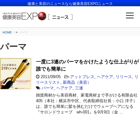
健康と美容のニュースなら健康美容EXPOニュース
HOME
>
パーマ
パーマ
一度に3連のパーマをかけたような仕上がりが
誰でも簡単に
2011/09/05
-
アットプレス
,
ヘアケア
,
リリース
,
リ
リースリスト
,
新商品（美容）
パーマ
,
ヘアケア
,
三連
雑貨商材から美容商材、家電商材まで手がける有限会社
405（本社：横浜市中区、代表取締役社長：小口 洋子）
は、誰でも簡単に髪を挟むだけでウェーブヘアになる
『サロンドウェーブ wh-001』を9月9日（金 …