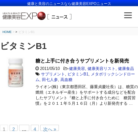
健康と美容のニュースなら健康美容EXPOニュース
HOME
>
ビタミンB1
ビタミンB1
糖と上手に付き合うサプリメントを新発売
2011/05/10
-
健康美容
,
健康美容リスト
,
健康食品
サプリメント
,
ビタミンB1
,
メタボリックシンドロー
ム
,
田七人参
,
高血糖
ライオン(株)（東京都墨田区、藤重貞慶社長）は、糖質の
燃焼（エネルギー産生）をサポートする成分などを配合
したサプリメント『糖と上手に付き合うために 糖質習
慣』を２０１１年５月１６日（月）より新発売する …
1
2
…
4
次へ »