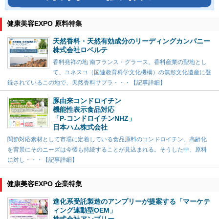
健康美容EXPO 原料特集
天然香料・天然有効成分のリーディングカンパニー
株式会社ロベルテ
香料発祥の地 南フランス・グラース。香料産業の聖地とし
て、ユネスコ（国連教育科学文化機構）の無形文化遺産に登
録されているこの地で、天然香料サプラ・・・【記事詳細】
豚由来コンドロイチン
機能性表示食品対応
「P-コンドロイチンNHZ」
日本ハム株式会社
関節対応素材として市場に定着している食品原料のコンドロイチン。高齢化
を背景にそのニーズは今後も持続することが見込まれる。そうした中、原料
に対し・・・【記事詳細】
健康美容EXPO 企業特集
進化系受託製造のアンプリーが提案する「マーケテ
ィング連動型OEM」