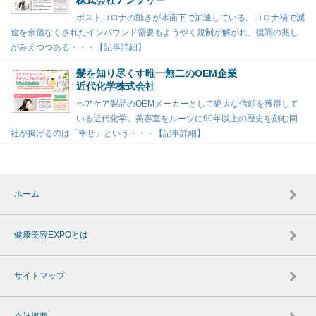
株式会社アンプリー
ポストコロナの動きが水面下で加速している。コロナ禍で減
速を余儀なくされたインバウンド需要もようやく規制が解かれ、復調の兆し
がみえつつある・・・【記事詳細】
髪を知り尽くす唯一無二のOEM企業
近代化学株式会社
ヘアケア製品のOEMメーカーとして絶大な信頼を獲得して
いる近代化学。美容室をルーツに90年以上の歴史を刻む同
社が掲げるのは「幸せ」という・・・【記事詳細】
ホーム
健康美容EXPOとは
サイトマップ