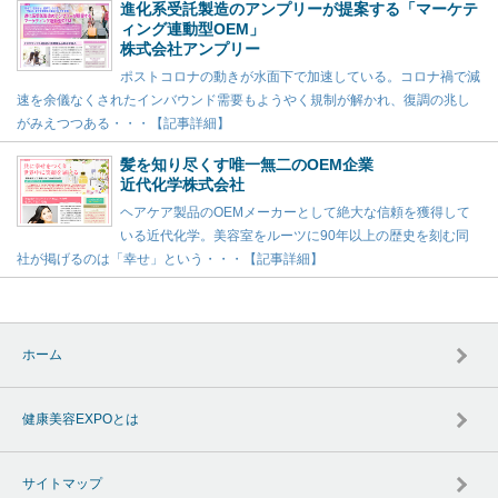
進化系受託製造のアンプリーが提案する「マーケテ
ィング連動型OEM」
株式会社アンプリー
ポストコロナの動きが水面下で加速している。コロナ禍で減
速を余儀なくされたインバウンド需要もようやく規制が解かれ、復調の兆し
がみえつつある・・・【記事詳細】
髪を知り尽くす唯一無二のOEM企業
近代化学株式会社
ヘアケア製品のOEMメーカーとして絶大な信頼を獲得して
いる近代化学。美容室をルーツに90年以上の歴史を刻む同
社が掲げるのは「幸せ」という・・・【記事詳細】
ホーム
健康美容EXPOとは
サイトマップ