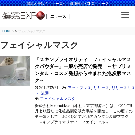
健康と美容のニュースなら健康美容EXPOニュース
HOME
>
フェイシャルマスク
フェイシャルマスク
「スキンプライオリティ フェイシャルマス
クパウダー」一般小売店で発売 ～サプリメ
ンタル・コスメ発想から生まれた泡炭酸マス
ク～
2012/02/21
-
アットプレス
,
リリース
,
リリースリス
ト
,
流通
フェイシャルマスク
株式会社kosmetikos（本社：東京都港区）は、2011年9
月より新たに化粧品製造販売事業を開始し、この度その
第一弾として、お水を足すだけのカンタン炭酸マスク
「スキンプライオリティ フェイシャルマ …