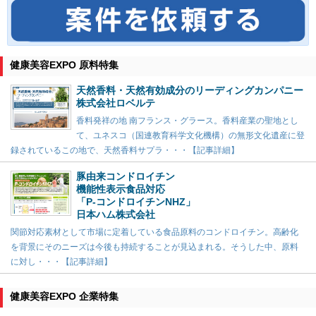
健康美容EXPO 原料特集
天然香料・天然有効成分のリーディングカンパニー
株式会社ロベルテ
香料発祥の地 南フランス・グラース。香料産業の聖地とし
て、ユネスコ（国連教育科学文化機構）の無形文化遺産に登
録されているこの地で、天然香料サプラ・・・【記事詳細】
豚由来コンドロイチン
機能性表示食品対応
「P-コンドロイチンNHZ」
日本ハム株式会社
関節対応素材として市場に定着している食品原料のコンドロイチン。高齢化
を背景にそのニーズは今後も持続することが見込まれる。そうした中、原料
に対し・・・【記事詳細】
健康美容EXPO 企業特集