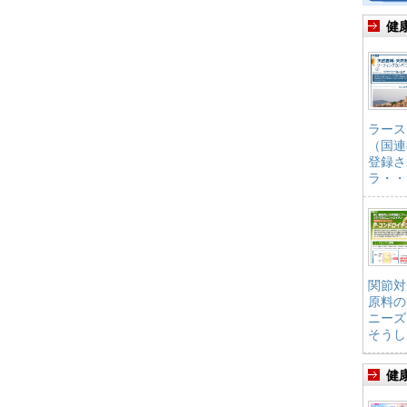
健
ラース
（国連
登録さ
ラ・・
関節対
原料の
ニーズ
そうし
健