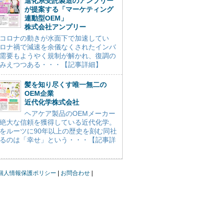
進化系受託製造のアンプリー
が提案する「マーケティング
連動型OEM」
株式会社アンプリー
コロナの動きが水面下で加速してい
ロナ禍で減速を余儀なくされたインバ
需要もようやく規制が解かれ、復調の
みえつつある・・・【記事詳細】
髪を知り尽くす唯一無二の
OEM企業
近代化学株式会社
ヘアケア製品のOEMメーカー
絶大な信頼を獲得している近代化学。
をルーツに90年以上の歴史を刻む同社
るのは「幸せ」という・・・【記事詳
個人情報保護ポリシー
お問合わせ