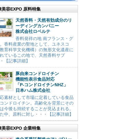
康美容EXPO 原料特集
天然香料・天然有効成分のリ
ーディングカンパニー
株式会社ロベルテ
香料発祥の地 南フランス・グ
。香料産業の聖地として、ユネスコ
教育科学文化機構）の無形文化遺産に
れているこの地で、天然香料サプ
・【記事詳細】
豚由来コンドロイチン
機能性表示食品対応
「P-コンドロイチンNHZ」
日本ハム株式会社
応素材として市場に定着している食品
コンドロイチン。高齢化を背景にその
は今後も持続することが見込まれる。
た中、原料に対し・・・【記事詳細】
康美容EXPO 企業特集