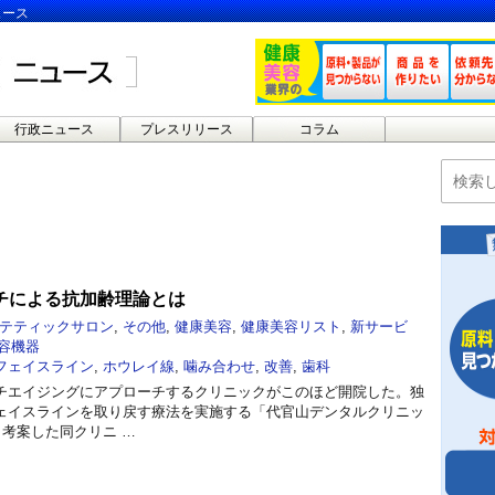
ュース
行政ニュース
プレスリリース
コラム
チによる抗加齢理論とは
テティックサロン
,
その他
,
健康美容
,
健康美容リスト
,
新サービ
容機器
フェイスライン
,
ホウレイ線
,
噛み合わせ
,
改善
,
歯科
チエイジングにアプローチするクリニックがこのほど開院した。独
ェイスラインを取り戻す療法を実施する「代官山デンタルクリニッ
。考案した同クリニ …