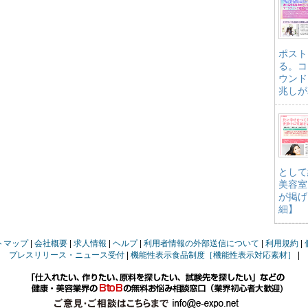
ポスト
る。コ
ウンド
兆しが
として
美容室
が掲げ
細】
トマップ
会社概要
求人情報
ヘルプ
利用者情報の外部送信について
利用規約
プレスリリース・ニュース受付
機能性表示食品制度［機能性表示対応素材］