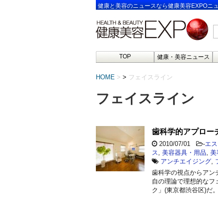
健康と美容のニュースなら健康美容EXPOニ
TOP
健康・美容ニュース
HOME
>
フェイスライン
フェイスライン
歯科学的アプロー
2010/07/01
-
エス
ス
,
美容器具・用品
,
美
アンチエイジング
,
歯科学の視点からアン
自の理論で理想的なフ
ク」(東京都渋谷区)だ