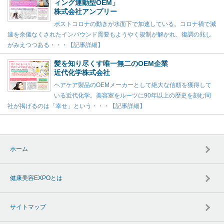
ィング連動型OEM」
株式会社アンプリー
ポストコロナの動きが水面下で加速している。コロナ禍で減
速を余儀なくされたインバウンド需要もようやく規制が解かれ、復調の兆し
がみえつつある・・・【記事詳細】
髪を知り尽くす唯一無二のOEM企業
近代化学株式会社
ヘアケア製品のOEMメーカーとして絶大な信頼を獲得して
いる近代化学。美容室をルーツに90年以上の歴史を刻む同
社が掲げるのは「幸せ」という・・・【記事詳細】
ホーム
健康美容EXPOとは
サイトマップ