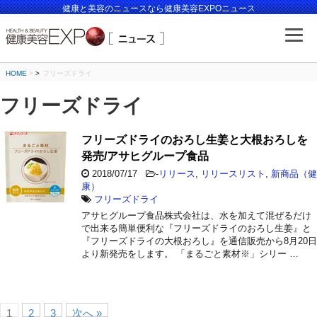
健康と美容のニュースなら健康美容EXPOニュース
HOME
>
フリーズドライ
フリーズドライ
フリーズドライのおろし生姜と大根おろしを
発売/アサヒグループ食品
2018/07/17
-
リリース
,
リリースリスト
,
新商品（健
康）
フリーズドライ
アサヒグループ食品株式会社は、水を加えて混ぜるだけ
で出来る簡単便利な『フリーズドライのおろし生姜』と
『フリーズドライの大根おろし』を通信販売から8月20日
より新発売をします。 「まるごと素材※」シリー …
1
2
3
次へ »