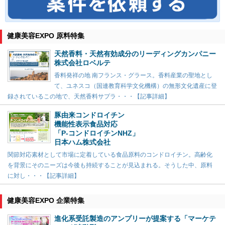
健康美容EXPO 原料特集
天然香料・天然有効成分のリーディングカンパニー
株式会社ロベルテ
香料発祥の地 南フランス・グラース。香料産業の聖地とし
て、ユネスコ（国連教育科学文化機構）の無形文化遺産に登
録されているこの地で、天然香料サプラ・・・【記事詳細】
豚由来コンドロイチン
機能性表示食品対応
「P-コンドロイチンNHZ」
日本ハム株式会社
関節対応素材として市場に定着している食品原料のコンドロイチン。高齢化
を背景にそのニーズは今後も持続することが見込まれる。そうした中、原料
に対し・・・【記事詳細】
健康美容EXPO 企業特集
進化系受託製造のアンプリーが提案する「マーケテ