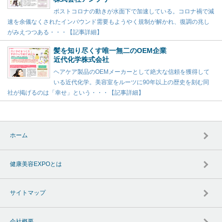
ポストコロナの動きが水面下で加速している。コロナ禍で減
速を余儀なくされたインバウンド需要もようやく規制が解かれ、復調の兆し
がみえつつある・・・【記事詳細】
髪を知り尽くす唯一無二のOEM企業
近代化学株式会社
ヘアケア製品のOEMメーカーとして絶大な信頼を獲得して
いる近代化学。美容室をルーツに90年以上の歴史を刻む同
社が掲げるのは「幸せ」という・・・【記事詳細】
ホーム
健康美容EXPOとは
サイトマップ
会社概要