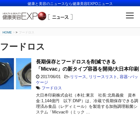
健康と美容のニュースなら健康美容EXPOニュース
HOME
>
フードロス
フードロス
長期保存とフードロスを削減できる
「Micvac」の新タイプ容器を開発/大日本印刷
2017/06/01
-
リリース
,
リリースリスト
,
容器･パッ
ケージ
フードロス
大日本印刷株式会社（本社:東京 社長:北島義俊 資本
金:1,144億円 以下:DNP）は、冷蔵で長期保存できる調
理済み食品（レディミール）を製造する加熱調理殺菌シ
ステム「Micvac®（ミック …