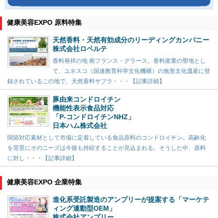
健康美容EXPO 原料特集
天然香料・天然有効成分のリーディングカンパニー
株式会社ロベルテ
香料発祥の地 南フランス・グラース。香料産業の聖地とし
て、ユネスコ（国連教育科学文化機構）の無形文化遺産に登
録されているこの地で、天然香料サプラ・・・【記事詳細】
豚由来コンドロイチン
機能性表示食品対応
「P-コンドロイチンNHZ」
日本ハム株式会社
関節対応素材として市場に定着している食品原料のコンドロイチン。高齢化
を背景にそのニーズは今後も持続することが見込まれる。そうした中、原料
に対し・・・【記事詳細】
健康美容EXPO 企業特集
進化系受託製造のアンプリーが提案する「マーケテ
ィング連動型OEM」
株式会社アンプリー