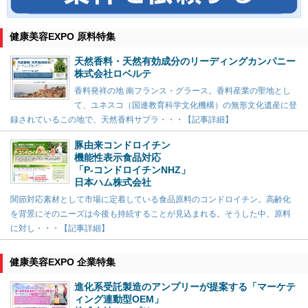
健康美容EXPO 原料特集
天然香料・天然有効成分のリーディングカンパニー
株式会社ロベルテ
香料発祥の地 南フランス・グラース。香料産業の聖地とし
て、ユネスコ（国連教育科学文化機構）の無形文化遺産に登
録されているこの地で、天然香料サプラ・・・【記事詳細】
豚由来コンドロイチン
機能性表示食品対応
「P-コンドロイチンNHZ」
日本ハム株式会社
関節対応素材として市場に定着している食品原料のコンドロイチン。高齢化
を背景にそのニーズは今後も持続することが見込まれる。そうした中、原料
に対し・・・【記事詳細】
健康美容EXPO 企業特集
進化系受託製造のアンプリーが提案する「マーケテ
ィング連動型OEM」