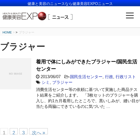
健康と美容のニュースなら健康美容EXPOニュース
HOME
>
ブラジャー
ブラジャー
着用で体にしみができたブラジャー/国民生活
センター
2013/06/07
-
国民生活センター
,
行政
,
行政リスト
シミ
,
ブラジャー
消費生活センター等の依頼に基づいて実施した商品テス
ト結果をご紹介します。 「3枚セットのブラジャーを購
入し、約1カ月着用したところで、黒いしみが、縫い目が
当たる両脇にできているのに気づいた …
1
2
3
次へ »