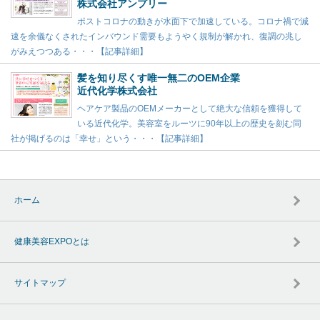
株式会社アンプリー
ポストコロナの動きが水面下で加速している。コロナ禍で減
速を余儀なくされたインバウンド需要もようやく規制が解かれ、復調の兆し
がみえつつある・・・【記事詳細】
髪を知り尽くす唯一無二のOEM企業
近代化学株式会社
ヘアケア製品のOEMメーカーとして絶大な信頼を獲得して
いる近代化学。美容室をルーツに90年以上の歴史を刻む同
社が掲げるのは「幸せ」という・・・【記事詳細】
ホーム
健康美容EXPOとは
サイトマップ