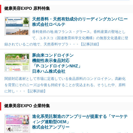
健康美容EXPO 原料特集
天然香料・天然有効成分のリーディングカンパニー
株式会社ロベルテ
香料発祥の地 南フランス・グラース。香料産業の聖地とし
て、ユネスコ（国連教育科学文化機構）の無形文化遺産に登
録されているこの地で、天然香料サプラ・・・【記事詳細】
豚由来コンドロイチン
機能性表示食品対応
「P-コンドロイチンNHZ」
日本ハム株式会社
関節対応素材として市場に定着している食品原料のコンドロイチン。高齢化
を背景にそのニーズは今後も持続することが見込まれる。そうした中、原料
に対し・・・【記事詳細】
健康美容EXPO 企業特集
進化系受託製造のアンプリーが提案する「マーケテ
ィング連動型OEM」
株式会社アンプリー