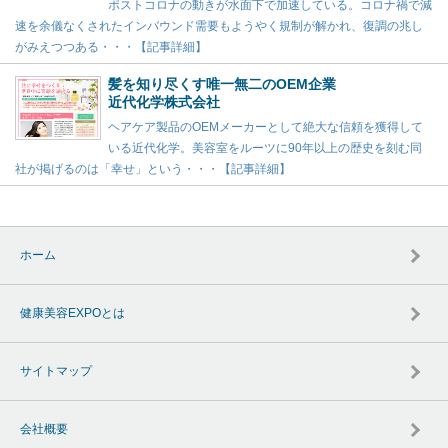
ポストコロナの動きが水面下で加速している。コロナ禍で減
速を余儀なくされたインバウンド需要もようやく規制が解かれ、復調の兆し
がみえつつある・・・【記事詳細】
髪を知り尽くす唯一無二のOEM企業
近代化学株式会社
ヘアケア製品のOEMメーカーとして絶大な信頼を獲得して
いる近代化学。美容室をルーツに90年以上の歴史を刻む同
社が掲げるのは「幸せ」という・・・【記事詳細】
ホーム
健康美容EXPOとは
サイトマップ
会社概要