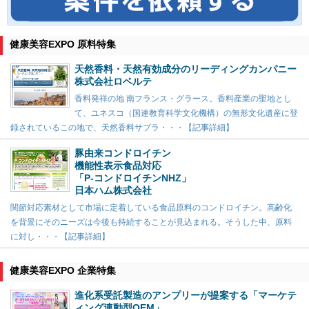
健康美容EXPO 原料特集
天然香料・天然有効成分のリーディングカンパニー
株式会社ロベルテ
香料発祥の地 南フランス・グラース。香料産業の聖地とし
て、ユネスコ（国連教育科学文化機構）の無形文化遺産に登
録されているこの地で、天然香料サプラ・・・【記事詳細】
豚由来コンドロイチン
機能性表示食品対応
「P-コンドロイチンNHZ」
日本ハム株式会社
関節対応素材として市場に定着している食品原料のコンドロイチン。高齢化
を背景にそのニーズは今後も持続することが見込まれる。そうした中、原料
に対し・・・【記事詳細】
健康美容EXPO 企業特集
進化系受託製造のアンプリーが提案する「マーケテ
ィング連動型OEM」