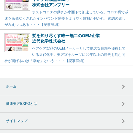
株式会社アンプリー
ポストコロナの動きが水面下で加速している。コロナ禍で減
速を余儀なくされたインバウンド需要もようやく規制が解かれ、復調の兆し
がみえつつある・・・【記事詳細】
髪を知り尽くす唯一無二のOEM企業
近代化学株式会社
ヘアケア製品のOEMメーカーとして絶大な信頼を獲得して
いる近代化学。美容室をルーツに90年以上の歴史を刻む同
社が掲げるのは「幸せ」という・・・【記事詳細】
ホーム
健康美容EXPOとは
サイトマップ