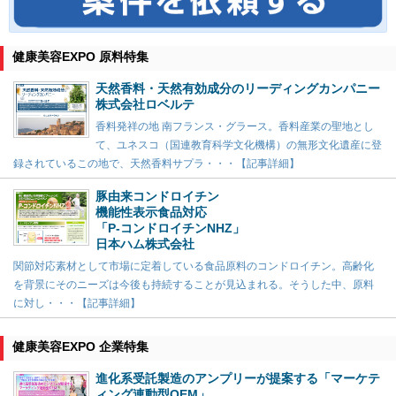
健康美容EXPO 原料特集
天然香料・天然有効成分のリーディングカンパニー
株式会社ロベルテ
香料発祥の地 南フランス・グラース。香料産業の聖地とし
て、ユネスコ（国連教育科学文化機構）の無形文化遺産に登
録されているこの地で、天然香料サプラ・・・【記事詳細】
豚由来コンドロイチン
機能性表示食品対応
「P-コンドロイチンNHZ」
日本ハム株式会社
関節対応素材として市場に定着している食品原料のコンドロイチン。高齢化
を背景にそのニーズは今後も持続することが見込まれる。そうした中、原料
に対し・・・【記事詳細】
健康美容EXPO 企業特集
進化系受託製造のアンプリーが提案する「マーケテ
ィング連動型OEM」