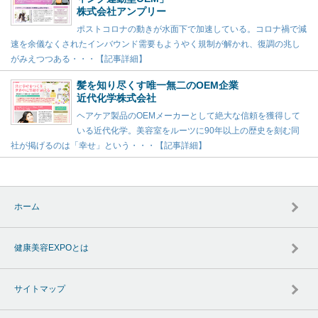
株式会社アンプリー
ポストコロナの動きが水面下で加速している。コロナ禍で減
速を余儀なくされたインバウンド需要もようやく規制が解かれ、復調の兆し
がみえつつある・・・【記事詳細】
髪を知り尽くす唯一無二のOEM企業
近代化学株式会社
ヘアケア製品のOEMメーカーとして絶大な信頼を獲得して
いる近代化学。美容室をルーツに90年以上の歴史を刻む同
社が掲げるのは「幸せ」という・・・【記事詳細】
ホーム
健康美容EXPOとは
サイトマップ