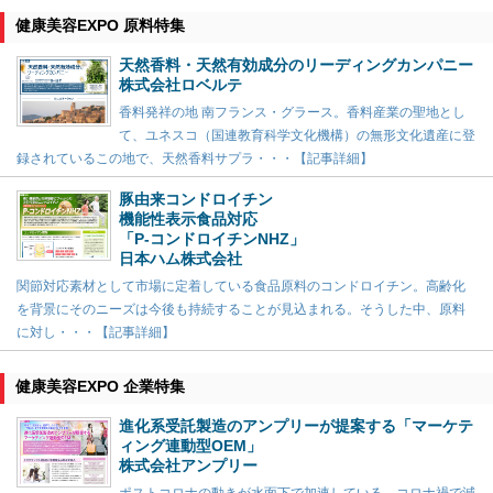
健康美容EXPO 原料特集
天然香料・天然有効成分のリーディングカンパニー
株式会社ロベルテ
香料発祥の地 南フランス・グラース。香料産業の聖地とし
て、ユネスコ（国連教育科学文化機構）の無形文化遺産に登
録されているこの地で、天然香料サプラ・・・【記事詳細】
豚由来コンドロイチン
機能性表示食品対応
「P-コンドロイチンNHZ」
日本ハム株式会社
関節対応素材として市場に定着している食品原料のコンドロイチン。高齢化
を背景にそのニーズは今後も持続することが見込まれる。そうした中、原料
に対し・・・【記事詳細】
健康美容EXPO 企業特集
進化系受託製造のアンプリーが提案する「マーケテ
ィング連動型OEM」
株式会社アンプリー