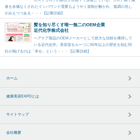
ポストコロナの動きが水面下で加速している。コロナ禍で減
速を余儀なくされたインバウンド需要もようやく規制が解かれ、復調の兆し
がみえつつある・・・【記事詳細】
髪を知り尽くす唯一無二のOEM企業
近代化学株式会社
ヘアケア製品のOEMメーカーとして絶大な信頼を獲得して
いる近代化学。美容室をルーツに90年以上の歴史を刻む同
社が掲げるのは「幸せ」という・・・【記事詳細】
ホーム
健康美容EXPOとは
サイトマップ
会社概要