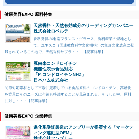
健康美容EXPO 原料特集
天然香料・天然有効成分のリーディングカンパニー
株式会社ロベルテ
香料発祥の地 南フランス・グラース。香料産業の聖地とし
て、ユネスコ（国連教育科学文化機構）の無形文化遺産に登
録されているこの地で、天然香料サプラ・・・【記事詳細】
豚由来コンドロイチン
機能性表示食品対応
「P-コンドロイチンNHZ」
日本ハム株式会社
関節対応素材として市場に定着している食品原料のコンドロイチン。高齢化
を背景にそのニーズは今後も持続することが見込まれる。そうした中、原料
に対し・・・【記事詳細】
健康美容EXPO 企業特集
進化系受託製造のアンプリーが提案する「マーケテ
ィング連動型OEM」
株式会社アンプリー