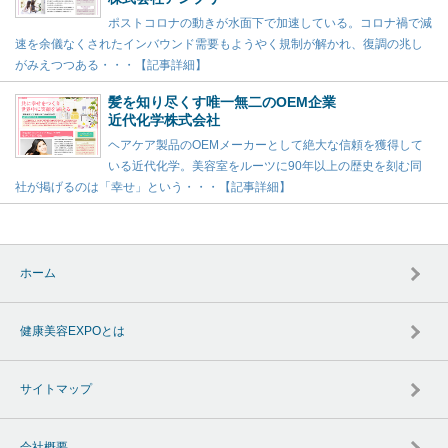
ポストコロナの動きが水面下で加速している。コロナ禍で減
速を余儀なくされたインバウンド需要もようやく規制が解かれ、復調の兆し
がみえつつある・・・【記事詳細】
髪を知り尽くす唯一無二のOEM企業
近代化学株式会社
ヘアケア製品のOEMメーカーとして絶大な信頼を獲得して
いる近代化学。美容室をルーツに90年以上の歴史を刻む同
社が掲げるのは「幸せ」という・・・【記事詳細】
ホーム
健康美容EXPOとは
サイトマップ
会社概要