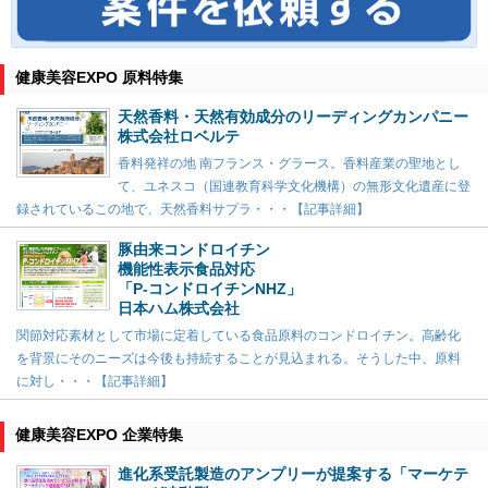
健康美容EXPO 原料特集
天然香料・天然有効成分のリーディングカンパニー
株式会社ロベルテ
香料発祥の地 南フランス・グラース。香料産業の聖地とし
て、ユネスコ（国連教育科学文化機構）の無形文化遺産に登
録されているこの地で、天然香料サプラ・・・【記事詳細】
豚由来コンドロイチン
機能性表示食品対応
「P-コンドロイチンNHZ」
日本ハム株式会社
関節対応素材として市場に定着している食品原料のコンドロイチン。高齢化
を背景にそのニーズは今後も持続することが見込まれる。そうした中、原料
に対し・・・【記事詳細】
健康美容EXPO 企業特集
進化系受託製造のアンプリーが提案する「マーケテ