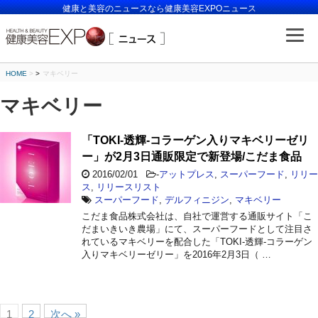
健康と美容のニュースなら健康美容EXPOニュース
HOME
>
マキベリー
マキベリー
「TOKI-透輝-コラーゲン入りマキベリーゼリ
ー」が2月3日通販限定で新登場/こだま食品
2016/02/01
-
アットプレス
,
スーパーフード
,
リリー
ス
,
リリースリスト
スーパーフード
,
デルフィニジン
,
マキベリー
こだま食品株式会社は、自社で運営する通販サイト「こ
だまいきいき農場」にて、スーパーフードとして注目さ
れているマキベリーを配合した「TOKI-透輝-コラーゲン
入りマキベリーゼリー」を2016年2月3日（ …
1
2
次へ »