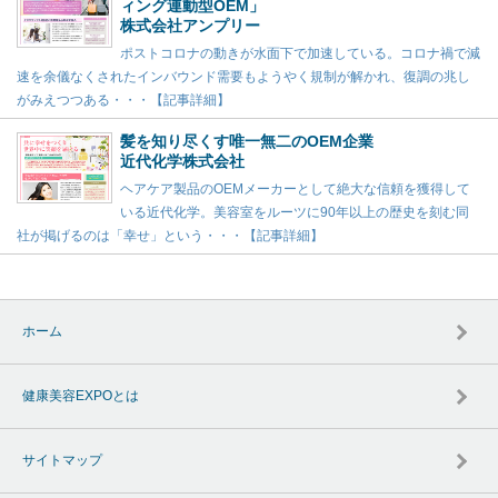
ィング連動型OEM」
株式会社アンプリー
ポストコロナの動きが水面下で加速している。コロナ禍で減
速を余儀なくされたインバウンド需要もようやく規制が解かれ、復調の兆し
がみえつつある・・・【記事詳細】
髪を知り尽くす唯一無二のOEM企業
近代化学株式会社
ヘアケア製品のOEMメーカーとして絶大な信頼を獲得して
いる近代化学。美容室をルーツに90年以上の歴史を刻む同
社が掲げるのは「幸せ」という・・・【記事詳細】
ホーム
健康美容EXPOとは
サイトマップ