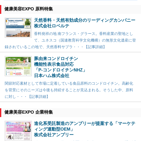
健康美容EXPO 原料特集
天然香料・天然有効成分のリーディングカンパニー
株式会社ロベルテ
香料発祥の地 南フランス・グラース。香料産業の聖地とし
て、ユネスコ（国連教育科学文化機構）の無形文化遺産に登
録されているこの地で、天然香料サプラ・・・【記事詳細】
豚由来コンドロイチン
機能性表示食品対応
「P-コンドロイチンNHZ」
日本ハム株式会社
関節対応素材として市場に定着している食品原料のコンドロイチン。高齢化
を背景にそのニーズは今後も持続することが見込まれる。そうした中、原料
に対し・・・【記事詳細】
健康美容EXPO 企業特集
進化系受託製造のアンプリーが提案する「マーケテ
ィング連動型OEM」
株式会社アンプリー