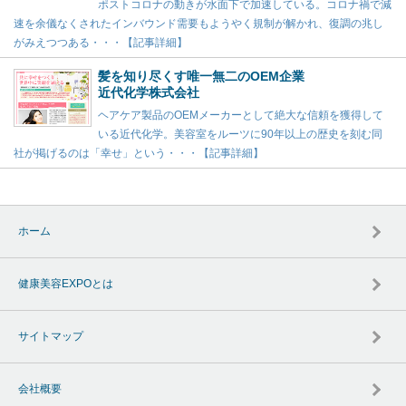
ポストコロナの動きが水面下で加速している。コロナ禍で減
速を余儀なくされたインバウンド需要もようやく規制が解かれ、復調の兆し
がみえつつある・・・【記事詳細】
髪を知り尽くす唯一無二のOEM企業
近代化学株式会社
ヘアケア製品のOEMメーカーとして絶大な信頼を獲得して
いる近代化学。美容室をルーツに90年以上の歴史を刻む同
社が掲げるのは「幸せ」という・・・【記事詳細】
ホーム
健康美容EXPOとは
サイトマップ
会社概要