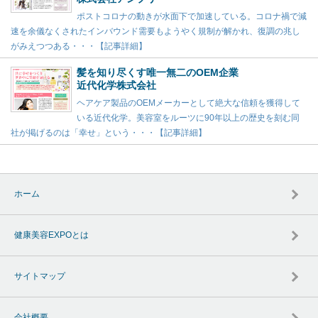
ポストコロナの動きが水面下で加速している。コロナ禍で減
速を余儀なくされたインバウンド需要もようやく規制が解かれ、復調の兆し
がみえつつある・・・【記事詳細】
髪を知り尽くす唯一無二のOEM企業
近代化学株式会社
ヘアケア製品のOEMメーカーとして絶大な信頼を獲得して
いる近代化学。美容室をルーツに90年以上の歴史を刻む同
社が掲げるのは「幸せ」という・・・【記事詳細】
ホーム
健康美容EXPOとは
サイトマップ
会社概要