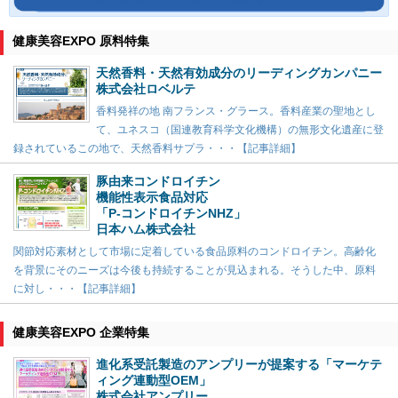
健康美容EXPO 原料特集
天然香料・天然有効成分のリーディングカンパニー
株式会社ロベルテ
香料発祥の地 南フランス・グラース。香料産業の聖地とし
て、ユネスコ（国連教育科学文化機構）の無形文化遺産に登
録されているこの地で、天然香料サプラ・・・【記事詳細】
豚由来コンドロイチン
機能性表示食品対応
「P-コンドロイチンNHZ」
日本ハム株式会社
関節対応素材として市場に定着している食品原料のコンドロイチン。高齢化
を背景にそのニーズは今後も持続することが見込まれる。そうした中、原料
に対し・・・【記事詳細】
健康美容EXPO 企業特集
進化系受託製造のアンプリーが提案する「マーケテ
ィング連動型OEM」
株式会社アンプリー