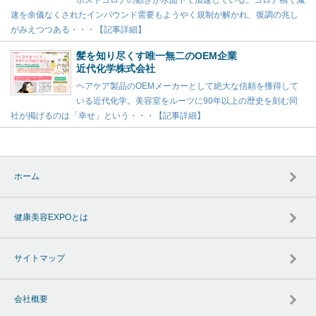
ポストコロナの動きが水面下で加速している。コロナ禍で減
速を余儀なくされたインバウンド需要もようやく規制が解かれ、復調の兆し
がみえつつある・・・【記事詳細】
髪を知り尽くす唯一無二のOEM企業
近代化学株式会社
ヘアケア製品のOEMメーカーとして絶大な信頼を獲得して
いる近代化学。美容室をルーツに90年以上の歴史を刻む同
社が掲げるのは「幸せ」という・・・【記事詳細】
ホーム
健康美容EXPOとは
サイトマップ
会社概要