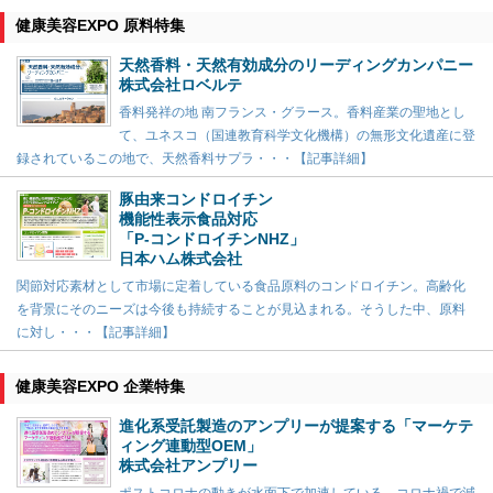
健康美容EXPO 原料特集
天然香料・天然有効成分のリーディングカンパニー
株式会社ロベルテ
香料発祥の地 南フランス・グラース。香料産業の聖地とし
て、ユネスコ（国連教育科学文化機構）の無形文化遺産に登
録されているこの地で、天然香料サプラ・・・【記事詳細】
豚由来コンドロイチン
機能性表示食品対応
「P-コンドロイチンNHZ」
日本ハム株式会社
関節対応素材として市場に定着している食品原料のコンドロイチン。高齢化
を背景にそのニーズは今後も持続することが見込まれる。そうした中、原料
に対し・・・【記事詳細】
健康美容EXPO 企業特集
進化系受託製造のアンプリーが提案する「マーケテ
ィング連動型OEM」
株式会社アンプリー