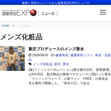
健康と美容のニュースなら健康美容EXPOニュース
HOME
>
メンズ化粧品
メンズ化粧品
新庄プロデュースのメンズ香水
2009/09/30
-
健康美容
,
健康美容リスト
,
美容・化粧
品
メンズ化粧品
,
新庄
,
香水
(株)フィッツコーポレーション(東京都渋谷区、富樫康博)
は9月30日、新庄剛志が開発プロデュースに関わった香水
「ライジングウェーブ」の新ライン「FREE」の発表会
見を都内で開催した。『香水の日』である …