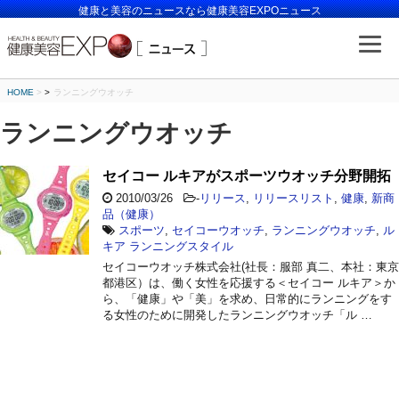
健康と美容のニュースなら健康美容EXPOニュース
HOME
>
ランニングウオッチ
ランニングウオッチ
セイコー ルキアがスポーツウオッチ分野開拓
2010/03/26
-
リリース
,
リリースリスト
,
健康
,
新商
品（健康）
スポーツ
,
セイコーウオッチ
,
ランニングウオッチ
,
ル
キア ランニングスタイル
セイコーウオッチ株式会社(社長：服部 真二、本社：東京
都港区）は、働く女性を応援する＜セイコー ルキア＞か
ら、「健康」や「美」を求め、日常的にランニングをす
る女性のために開発したランニングウオッチ「ル …