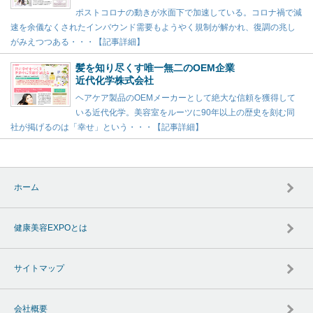
ポストコロナの動きが水面下で加速している。コロナ禍で減
速を余儀なくされたインバウンド需要もようやく規制が解かれ、復調の兆し
がみえつつある・・・【記事詳細】
髪を知り尽くす唯一無二のOEM企業
近代化学株式会社
ヘアケア製品のOEMメーカーとして絶大な信頼を獲得して
いる近代化学。美容室をルーツに90年以上の歴史を刻む同
社が掲げるのは「幸せ」という・・・【記事詳細】
ホーム
健康美容EXPOとは
サイトマップ
会社概要