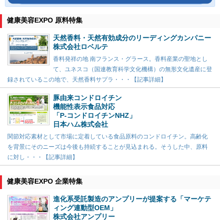
健康美容EXPO 原料特集
天然香料・天然有効成分のリーディングカンパニー
株式会社ロベルテ
香料発祥の地 南フランス・グラース。香料産業の聖地とし
て、ユネスコ（国連教育科学文化機構）の無形文化遺産に登
録されているこの地で、天然香料サプラ・・・【記事詳細】
豚由来コンドロイチン
機能性表示食品対応
「P-コンドロイチンNHZ」
日本ハム株式会社
関節対応素材として市場に定着している食品原料のコンドロイチン。高齢化
を背景にそのニーズは今後も持続することが見込まれる。そうした中、原料
に対し・・・【記事詳細】
健康美容EXPO 企業特集
進化系受託製造のアンプリーが提案する「マーケテ
ィング連動型OEM」
株式会社アンプリー