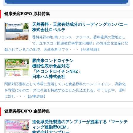
健康美容EXPO 原料特集
天然香料・天然有効成分のリーディングカンパニー
株式会社ロベルテ
香料発祥の地 南フランス・グラース。香料産業の聖地とし
て、ユネスコ（国連教育科学文化機構）の無形文化遺産に登
録されているこの地で、天然香料サプラ・・・【記事詳細】
豚由来コンドロイチン
機能性表示食品対応
「P-コンドロイチンNHZ」
日本ハム株式会社
関節対応素材として市場に定着している食品原料のコンドロイチン。高齢化
を背景にそのニーズは今後も持続することが見込まれる。そうした中、原料
に対し・・・【記事詳細】
健康美容EXPO 企業特集
進化系受託製造のアンプリーが提案する「マーケテ
ィング連動型OEM」
株式会社アンプリー