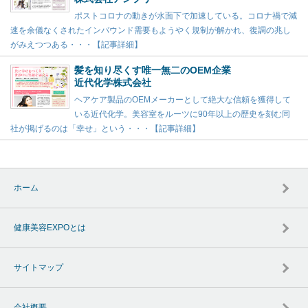
ポストコロナの動きが水面下で加速している。コロナ禍で減
速を余儀なくされたインバウンド需要もようやく規制が解かれ、復調の兆し
がみえつつある・・・【記事詳細】
髪を知り尽くす唯一無二のOEM企業
近代化学株式会社
ヘアケア製品のOEMメーカーとして絶大な信頼を獲得して
いる近代化学。美容室をルーツに90年以上の歴史を刻む同
社が掲げるのは「幸せ」という・・・【記事詳細】
ホーム
健康美容EXPOとは
サイトマップ
会社概要