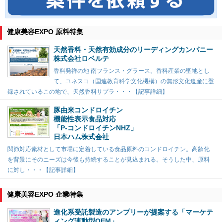
健康美容EXPO 原料特集
天然香料・天然有効成分のリーディングカンパニー
株式会社ロベルテ
香料発祥の地 南フランス・グラース。香料産業の聖地とし
て、ユネスコ（国連教育科学文化機構）の無形文化遺産に登
録されているこの地で、天然香料サプラ・・・【記事詳細】
豚由来コンドロイチン
機能性表示食品対応
「P-コンドロイチンNHZ」
日本ハム株式会社
関節対応素材として市場に定着している食品原料のコンドロイチン。高齢化
を背景にそのニーズは今後も持続することが見込まれる。そうした中、原料
に対し・・・【記事詳細】
健康美容EXPO 企業特集
進化系受託製造のアンプリーが提案する「マーケテ
ィング連動型OEM」