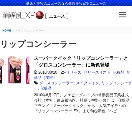
健康と美容のニュースなら健康美容EXPOニュース
HOME
>
リップコンシーラー
リップコンシーラー
スーパークイック「リップコンシーラー」と
「グロスコンシーラー」に新色登場
2010/08/10
-
リリース
,
リリースリスト
,
化粧品
,
新
商品（美容）
グロスコンシーラー
,
メイクメイク
,
リップコンシーラ
ー
,
化粧品
2010年8月17日、ノエビアグループの常盤薬品工業株式
会社（本社：東京都港区、社長：中野正隆）は、化粧品
ブランド『スーパークイック』から、人気アイテムの
『リップコンシーラー EX』より旬な新色『ベビ …