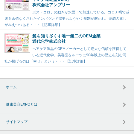
株式会社アンプリー
ポストコロナの動きが水面下で加速している。コロナ禍で減
速を余儀なくされたインバウンド需要もようやく規制が解かれ、復調の兆し
がみえつつある・・・【記事詳細】
髪を知り尽くす唯一無二のOEM企業
近代化学株式会社
ヘアケア製品のOEMメーカーとして絶大な信頼を獲得して
いる近代化学。美容室をルーツに90年以上の歴史を刻む同
社が掲げるのは「幸せ」という・・・【記事詳細】
ホーム
健康美容EXPOとは
サイトマップ