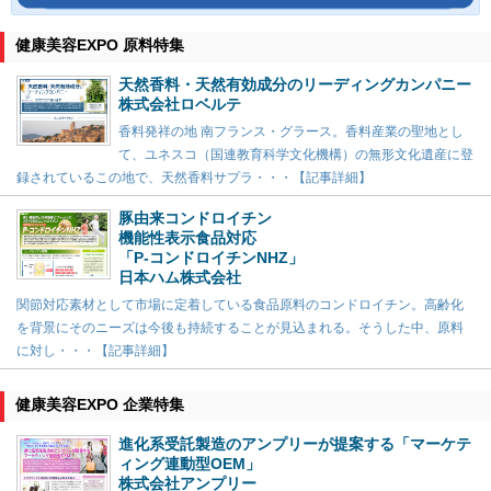
健康美容EXPO 原料特集
天然香料・天然有効成分のリーディングカンパニー
株式会社ロベルテ
香料発祥の地 南フランス・グラース。香料産業の聖地とし
て、ユネスコ（国連教育科学文化機構）の無形文化遺産に登
録されているこの地で、天然香料サプラ・・・【記事詳細】
豚由来コンドロイチン
機能性表示食品対応
「P-コンドロイチンNHZ」
日本ハム株式会社
関節対応素材として市場に定着している食品原料のコンドロイチン。高齢化
を背景にそのニーズは今後も持続することが見込まれる。そうした中、原料
に対し・・・【記事詳細】
健康美容EXPO 企業特集
進化系受託製造のアンプリーが提案する「マーケテ
ィング連動型OEM」
株式会社アンプリー