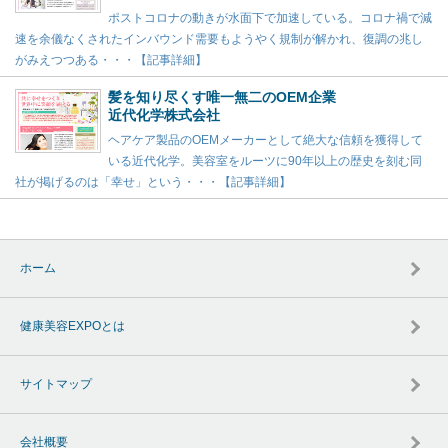
ポストコロナの動きが水面下で加速している。コロナ禍で減
速を余儀なくされたインバウンド需要もようやく規制が解かれ、復調の兆し
がみえつつある・・・【記事詳細】
髪を知り尽くす唯一無二のOEM企業
近代化学株式会社
ヘアケア製品のOEMメーカーとして絶大な信頼を獲得して
いる近代化学。美容室をルーツに90年以上の歴史を刻む同
社が掲げるのは「幸せ」という・・・【記事詳細】
ホーム
健康美容EXPOとは
サイトマップ
会社概要