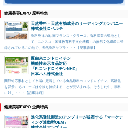
健康美容EXPO 原料特集
天然香料・天然有効成分のリーディングカンパニー
株式会社ロベルテ
香料発祥の地 南フランス・グラース。香料産業の聖地とし
て、ユネスコ（国連教育科学文化機構）の無形文化遺産に登
録されているこの地で、天然香料サプラ・・・【記事詳細】
豚由来コンドロイチン
機能性表示食品対応
「P-コンドロイチンNHZ」
日本ハム株式会社
関節対応素材として市場に定着している食品原料のコンドロイチン。高齢化
を背景にそのニーズは今後も持続することが見込まれる。そうした中、原料
に対し・・・【記事詳細】
健康美容EXPO 企業特集
進化系受託製造のアンプリーが提案する「マーケテ
ィング連動型OEM」
株式会社アンプリー