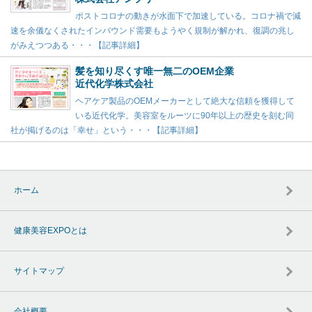
ポストコロナの動きが水面下で加速している。コロナ禍で減
速を余儀なくされたインバウンド需要もようやく規制が解かれ、復調の兆し
がみえつつある・・・【記事詳細】
髪を知り尽くす唯一無二のOEM企業
近代化学株式会社
ヘアケア製品のOEMメーカーとして絶大な信頼を獲得して
いる近代化学。美容室をルーツに90年以上の歴史を刻む同
社が掲げるのは「幸せ」という・・・【記事詳細】
ホーム
健康美容EXPOとは
サイトマップ
会社概要