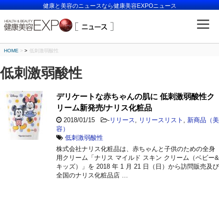
健康と美容のニュースなら健康美容EXPOニュース
HOME
>
低刺激弱酸性
低刺激弱酸性
デリケートな赤ちゃんの肌に 低刺激弱酸性ク
リーム新発売/ナリス化粧品
2018/01/15
-
リリース
,
リリースリスト
,
新商品（美
容）
低刺激弱酸性
株式会社ナリス化粧品は、赤ちゃんと子供のための全身
用クリーム「ナリス マイルド スキン クリーム（ベビー&
キッズ）」を 2018 年 1 月 21 日（日）から訪問販売及び
全国のナリス化粧品店 …