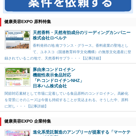
健康美容EXPO 原料特集
天然香料・天然有効成分のリーディングカンパニー
株式会社ロベルテ
香料発祥の地 南フランス・グラース。香料産業の聖地とし
て、ユネスコ（国連教育科学文化機構）の無形文化遺産に登
録されているこの地で、天然香料サプラ・・・【記事詳細】
豚由来コンドロイチン
機能性表示食品対応
「P-コンドロイチンNHZ」
日本ハム株式会社
関節対応素材として市場に定着している食品原料のコンドロイチン。高齢化
を背景にそのニーズは今後も持続することが見込まれる。そうした中、原料
に対し・・・【記事詳細】
健康美容EXPO 企業特集
進化系受託製造のアンプリーが提案する「マーケテ