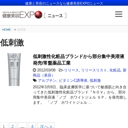
健康と美容のニュースなら健康美容EXPOニュース
HOME
>
低刺激
低刺激
低刺激性化粧品ブランドから部分集中美溶液
発売/常盤薬品工業
2012/03/08
-
リリース
,
リリースリスト
,
化粧品
,
新
商品（美容）
アルブチン
,
ビタミンC誘導体
,
低刺激
2012年3月8日、臨床皮膚医学に基づいて敏感肌と向き合
ってきた低刺激性化粧品ブランド『ＮＯＶ』から、部分
用集中美容液「ノブ ホワイトジェル ＳＰ」を発売致し
ます。 「ノブ ホワイトジェル …
1
2
…
4
次へ »