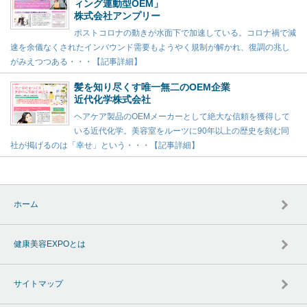
ィング連動型OEM」
株式会社アンプリー
ポストコロナの動きが水面下で加速している。コロナ禍で減
速を余儀なくされたインバウンド需要もようやく規制が解かれ、復調の兆し
がみえつつある・・・【記事詳細】
髪を知り尽くす唯一無二のOEM企業
近代化学株式会社
ヘアケア製品のOEMメーカーとして絶大な信頼を獲得して
いる近代化学。美容室をルーツに90年以上の歴史を刻む同
社が掲げるのは「幸せ」という・・・【記事詳細】
ホーム
健康美容EXPOとは
サイトマップ