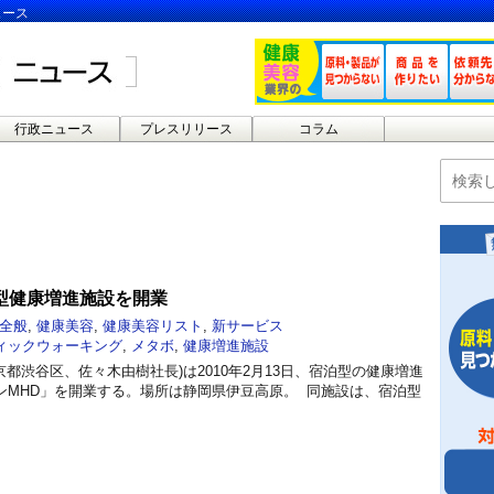
ュース
行政ニュース
プレスリリース
コラム
型健康増進施設を開業
全般
,
健康美容
,
健康美容リスト
,
新サービス
ィックウォーキング
,
メタボ
,
健康増進施設
京都渋谷区、佐々木由樹社長)は2010年2月13日、宿泊型の健康増進
ンMHD」を開業する。場所は静岡県伊豆高原。 同施設は、宿泊型