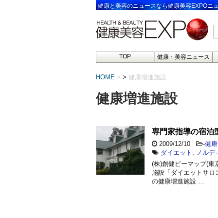
健康と美容のニュースなら健康美容EXPOニ
TOP
健康・美容ニュース
HOME
>
健康増進施設
健康増進施設
専門家指導の宿泊
2009/12/10
-
健康
ダイエット
,
ノルデ
(株)創健ピーマップ(東
施設「ダイエットサロ
の健康増進施設 …