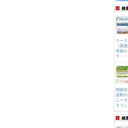
健
ラース
（国連
登録さ
ラ・・
関節対
原料の
ニーズ
そうし
健