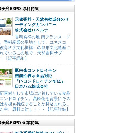
康美容EXPO 原料特集
天然香料・天然有効成分のリ
ーディングカンパニー
株式会社ロベルテ
香料発祥の地 南フランス・グ
。香料産業の聖地として、ユネスコ
教育科学文化機構）の無形文化遺産に
れているこの地で、天然香料サプ
・【記事詳細】
豚由来コンドロイチン
機能性表示食品対応
「P-コンドロイチンNHZ」
日本ハム株式会社
応素材として市場に定着している食品
コンドロイチン。高齢化を背景にその
は今後も持続することが見込まれる。
た中、原料に対し・・・【記事詳細】
康美容EXPO 企業特集