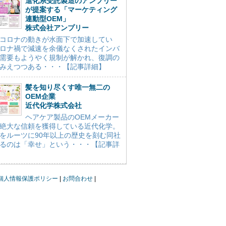
進化系受託製造のアンプリー
が提案する「マーケティング
連動型OEM」
株式会社アンプリー
コロナの動きが水面下で加速してい
ロナ禍で減速を余儀なくされたインバ
需要もようやく規制が解かれ、復調の
みえつつある・・・【記事詳細】
髪を知り尽くす唯一無二の
OEM企業
近代化学株式会社
ヘアケア製品のOEMメーカー
絶大な信頼を獲得している近代化学。
をルーツに90年以上の歴史を刻む同社
るのは「幸せ」という・・・【記事詳
個人情報保護ポリシー
お問合わせ