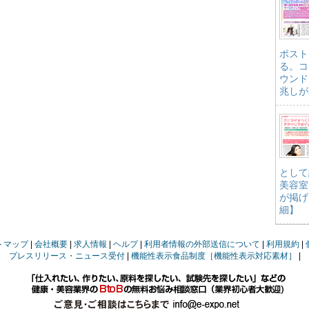
ポスト
る。コ
ウンド
兆しが
として
美容室
が掲げ
細】
トマップ
会社概要
求人情報
ヘルプ
利用者情報の外部送信について
利用規約
プレスリリース・ニュース受付
機能性表示食品制度［機能性表示対応素材］