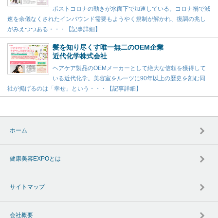
ポストコロナの動きが水面下で加速している。コロナ禍で減
速を余儀なくされたインバウンド需要もようやく規制が解かれ、復調の兆し
がみえつつある・・・【記事詳細】
髪を知り尽くす唯一無二のOEM企業
近代化学株式会社
ヘアケア製品のOEMメーカーとして絶大な信頼を獲得して
いる近代化学。美容室をルーツに90年以上の歴史を刻む同
社が掲げるのは「幸せ」という・・・【記事詳細】
ホーム
健康美容EXPOとは
サイトマップ
会社概要