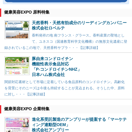
健康美容EXPO 原料特集
天然香料・天然有効成分のリーディングカンパニー
株式会社ロベルテ
香料発祥の地 南フランス・グラース。香料産業の聖地とし
て、ユネスコ（国連教育科学文化機構）の無形文化遺産に登
録されているこの地で、天然香料サプラ・・・【記事詳細】
豚由来コンドロイチン
機能性表示食品対応
「P-コンドロイチンNHZ」
日本ハム株式会社
関節対応素材として市場に定着している食品原料のコンドロイチン。高齢化
を背景にそのニーズは今後も持続することが見込まれる。そうした中、原料
に対し・・・【記事詳細】
健康美容EXPO 企業特集
進化系受託製造のアンプリーが提案する「マーケテ
ィング連動型OEM」
株式会社アンプリー