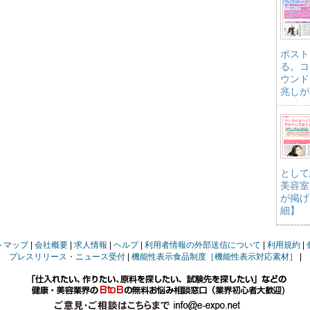
ポスト
る。コ
ウンド
兆しが
として
美容室
が掲げ
細】
トマップ
会社概要
求人情報
ヘルプ
利用者情報の外部送信について
利用規約
プレスリリース・ニュース受付
機能性表示食品制度［機能性表示対応素材］