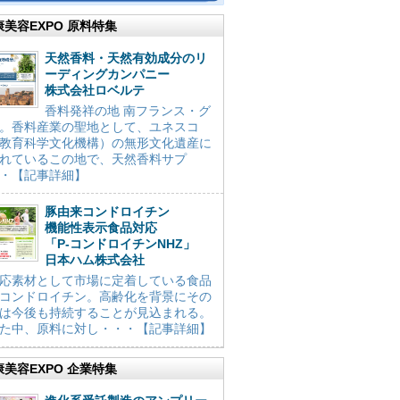
康美容EXPO 原料特集
天然香料・天然有効成分のリ
ーディングカンパニー
株式会社ロベルテ
香料発祥の地 南フランス・グ
。香料産業の聖地として、ユネスコ
教育科学文化機構）の無形文化遺産に
れているこの地で、天然香料サプ
・【記事詳細】
豚由来コンドロイチン
機能性表示食品対応
「P-コンドロイチンNHZ」
日本ハム株式会社
応素材として市場に定着している食品
コンドロイチン。高齢化を背景にその
は今後も持続することが見込まれる。
た中、原料に対し・・・【記事詳細】
康美容EXPO 企業特集