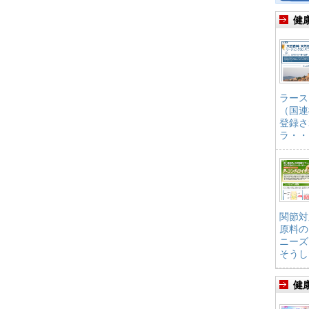
健
ラース
（国連
登録さ
ラ・・
関節対
原料の
ニーズ
そうし
健