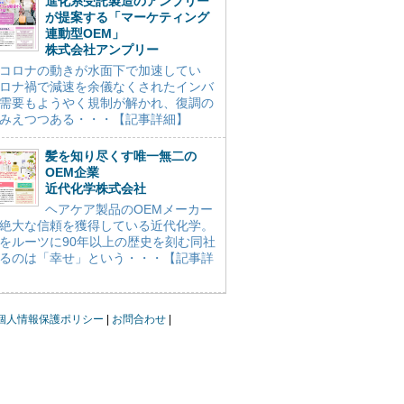
進化系受託製造のアンプリー
が提案する「マーケティング
連動型OEM」
株式会社アンプリー
コロナの動きが水面下で加速してい
ロナ禍で減速を余儀なくされたインバ
需要もようやく規制が解かれ、復調の
みえつつある・・・【記事詳細】
髪を知り尽くす唯一無二の
OEM企業
近代化学株式会社
ヘアケア製品のOEMメーカー
絶大な信頼を獲得している近代化学。
をルーツに90年以上の歴史を刻む同社
るのは「幸せ」という・・・【記事詳
個人情報保護ポリシー
お問合わせ