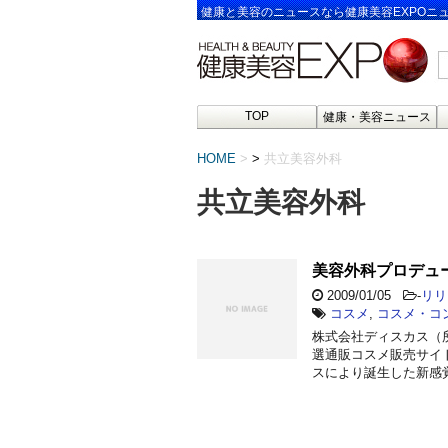
健康と美容のニュースなら健康美容EXPOニ
TOP
健康・美容ニュース
HOME
>
共立美容外科
共立美容外科
美容外科プロデュ
2009/01/05
-
リリ
コスメ
,
コスメ・コ
株式会社ディスカス（
選通販コスメ販売サイ
スにより誕生した新感