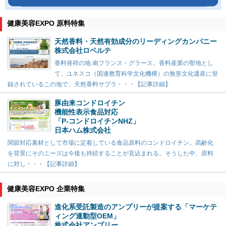
健康美容EXPO 原料特集
天然香料・天然有効成分のリーディングカンパニー
株式会社ロベルテ
香料発祥の地 南フランス・グラース。香料産業の聖地とし
て、ユネスコ（国連教育科学文化機構）の無形文化遺産に登
録されているこの地で、天然香料サプラ・・・【記事詳細】
豚由来コンドロイチン
機能性表示食品対応
「P-コンドロイチンNHZ」
日本ハム株式会社
関節対応素材として市場に定着している食品原料のコンドロイチン。高齢化
を背景にそのニーズは今後も持続することが見込まれる。そうした中、原料
に対し・・・【記事詳細】
健康美容EXPO 企業特集
進化系受託製造のアンプリーが提案する「マーケテ
ィング連動型OEM」
株式会社アンプリー