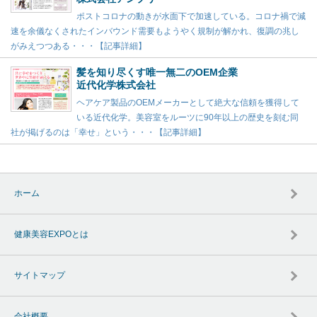
ポストコロナの動きが水面下で加速している。コロナ禍で減
速を余儀なくされたインバウンド需要もようやく規制が解かれ、復調の兆し
がみえつつある・・・【記事詳細】
髪を知り尽くす唯一無二のOEM企業
近代化学株式会社
ヘアケア製品のOEMメーカーとして絶大な信頼を獲得して
いる近代化学。美容室をルーツに90年以上の歴史を刻む同
社が掲げるのは「幸せ」という・・・【記事詳細】
ホーム
健康美容EXPOとは
サイトマップ
会社概要