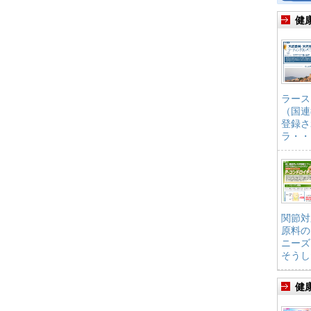
健
ラース
（国連
登録さ
ラ・・
関節対
原料の
ニーズ
そうし
健