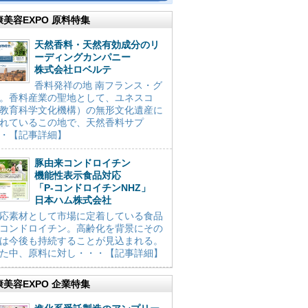
康美容EXPO 原料特集
天然香料・天然有効成分のリ
ーディングカンパニー
株式会社ロベルテ
香料発祥の地 南フランス・グ
。香料産業の聖地として、ユネスコ
教育科学文化機構）の無形文化遺産に
れているこの地で、天然香料サプ
・【記事詳細】
豚由来コンドロイチン
機能性表示食品対応
「P-コンドロイチンNHZ」
日本ハム株式会社
応素材として市場に定着している食品
コンドロイチン。高齢化を背景にその
は今後も持続することが見込まれる。
た中、原料に対し・・・【記事詳細】
康美容EXPO 企業特集