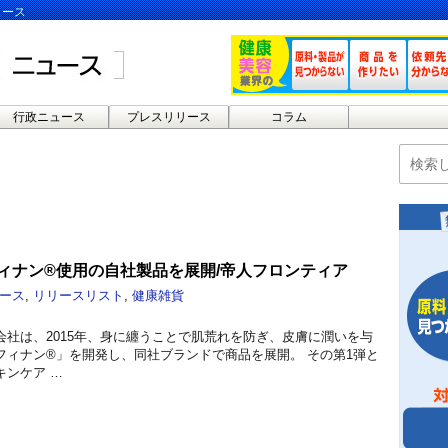
ュース
行政ニュース
プレスリリース
コラム
フィナン®使用の自社製品を展開/帝人フロンティア
ース
,
リリースリスト
,
健康雑貨
会社は、2015年、身に纏うことで肌荒れを防ぎ、皮膚に潤いを与
フィナン®」を開発し、同社ブランドで商品を展開。 その第1弾と
キンケア …