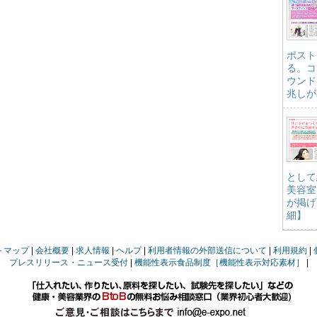
ポスト
る。コ
ウンド
兆しが
として
美容室
が掲げ
細】
トマップ
会社概要
求人情報
ヘルプ
利用者情報の外部送信について
利用規約
プレスリリース・ニュース受付
機能性表示食品制度［機能性表示対応素材］