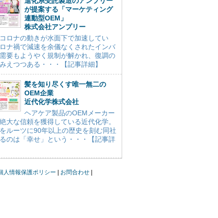
進化系受託製造のアンプリー
が提案する「マーケティング
連動型OEM」
株式会社アンプリー
コロナの動きが水面下で加速してい
ロナ禍で減速を余儀なくされたインバ
需要もようやく規制が解かれ、復調の
みえつつある・・・【記事詳細】
髪を知り尽くす唯一無二の
OEM企業
近代化学株式会社
ヘアケア製品のOEMメーカー
絶大な信頼を獲得している近代化学。
をルーツに90年以上の歴史を刻む同社
るのは「幸せ」という・・・【記事詳
個人情報保護ポリシー
お問合わせ