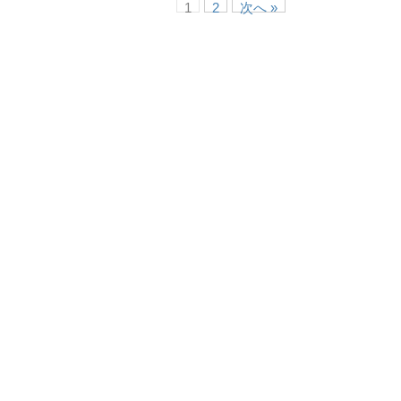
1
2
次へ »