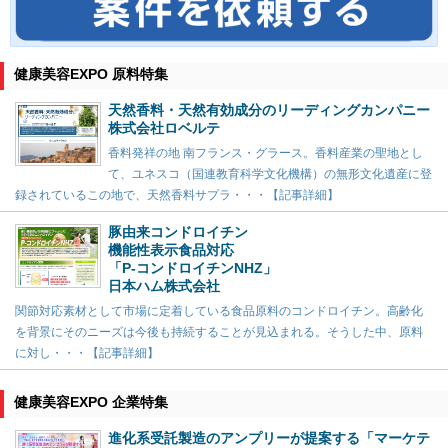
健康美容EXPO 原料特集
天然香料・天然有効成分のリーディングカンパニー
株式会社ロベルテ
香料発祥の地 南フランス・グラース。香料産業の聖地とし
て、ユネスコ（国連教育科学文化機構）の無形文化遺産に登
録されているこの地で、天然香料サプラ・・・【記事詳細】
豚由来コンドロイチン
機能性表示食品対応
「P-コンドロイチンNHZ」
日本ハム株式会社
関節対応素材として市場に定着している食品原料のコンドロイチン。高齢化
を背景にそのニーズは今後も持続することが見込まれる。そうした中、原料
に対し・・・【記事詳細】
健康美容EXPO 企業特集
進化系受託製造のアンプリーが提案する「マーケテ