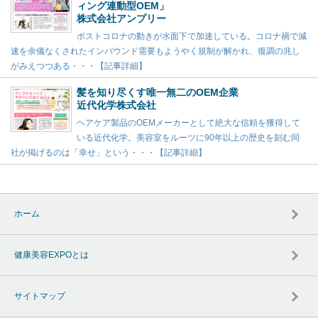
ィング連動型OEM」
株式会社アンプリー
ポストコロナの動きが水面下で加速している。コロナ禍で減
速を余儀なくされたインバウンド需要もようやく規制が解かれ、復調の兆し
がみえつつある・・・【記事詳細】
髪を知り尽くす唯一無二のOEM企業
近代化学株式会社
ヘアケア製品のOEMメーカーとして絶大な信頼を獲得して
いる近代化学。美容室をルーツに90年以上の歴史を刻む同
社が掲げるのは「幸せ」という・・・【記事詳細】
ホーム
健康美容EXPOとは
サイトマップ