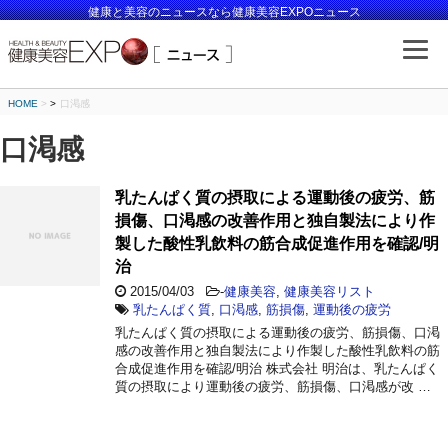
健康と美容のニュースなら健康美容EXPOニュース
HOME
>
口渇感
口渇感
乳たんぱく質の摂取による運動後の疲労、筋
損傷、口渇感の改善作用と独自製法により作
製した酸性乳飲料の筋合成促進作用を確認/明
治
2015/04/03
-
健康美容
,
健康美容リスト
乳たんぱく質
,
口渇感
,
筋損傷
,
運動後の疲労
乳たんぱく質の摂取による運動後の疲労、筋損傷、口渇
感の改善作用と独自製法により作製した酸性乳飲料の筋
合成促進作用を確認/明治 株式会社 明治は、乳たんぱく
質の摂取により運動後の疲労、筋損傷、口渇感が改 …