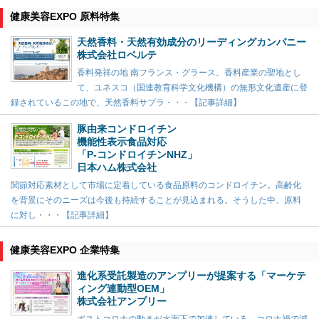
健康美容EXPO 原料特集
天然香料・天然有効成分のリーディングカンパニー
株式会社ロベルテ
香料発祥の地 南フランス・グラース。香料産業の聖地とし
て、ユネスコ（国連教育科学文化機構）の無形文化遺産に登
録されているこの地で、天然香料サプラ・・・【記事詳細】
豚由来コンドロイチン
機能性表示食品対応
「P-コンドロイチンNHZ」
日本ハム株式会社
関節対応素材として市場に定着している食品原料のコンドロイチン。高齢化
を背景にそのニーズは今後も持続することが見込まれる。そうした中、原料
に対し・・・【記事詳細】
健康美容EXPO 企業特集
進化系受託製造のアンプリーが提案する「マーケテ
ィング連動型OEM」
株式会社アンプリー