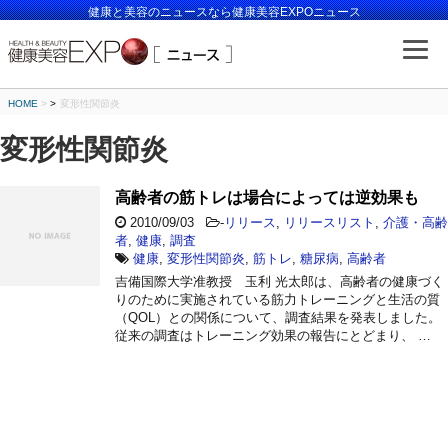
健康と美容のニュースなら健康美容EXPOニュース
HOME
>
変形性関節炎
変形性関節炎
高齢者の筋トレは場合によっては逆効果も
2010/09/03
-
リリース
,
リリースリスト
,
介護・高齢
者
,
健康
,
調査
健康
,
変形性関節炎
,
筋トレ
,
糖尿病
,
高齢者
吉備国際大学准教授 玉利 光太郎は、高齢者の健康づく
りのために実施されている筋力トレーニングと生活の質
（QOL）との関係について、調査結果を発表しました。
従来の調査はトレーニング効果の報告にとどまり、 …