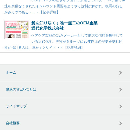
ポストコロナの動きが水面下で加速している。コロナ禍で減
速を余儀なくされたインバウンド需要もようやく規制が解かれ、復調の兆し
がみえつつある・・・【記事詳細】
髪を知り尽くす唯一無二のOEM企業
近代化学株式会社
ヘアケア製品のOEMメーカーとして絶大な信頼を獲得して
いる近代化学。美容室をルーツに90年以上の歴史を刻む同
社が掲げるのは「幸せ」という・・・【記事詳細】
ホーム
健康美容EXPOとは
サイトマップ
会社概要