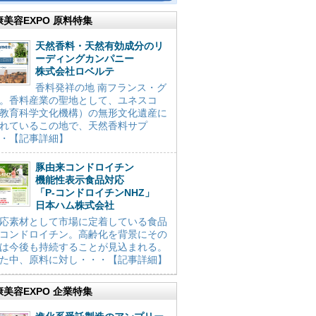
康美容EXPO 原料特集
天然香料・天然有効成分のリ
ーディングカンパニー
株式会社ロベルテ
香料発祥の地 南フランス・グ
。香料産業の聖地として、ユネスコ
教育科学文化機構）の無形文化遺産に
れているこの地で、天然香料サプ
・【記事詳細】
豚由来コンドロイチン
機能性表示食品対応
「P-コンドロイチンNHZ」
日本ハム株式会社
応素材として市場に定着している食品
コンドロイチン。高齢化を背景にその
は今後も持続することが見込まれる。
た中、原料に対し・・・【記事詳細】
康美容EXPO 企業特集