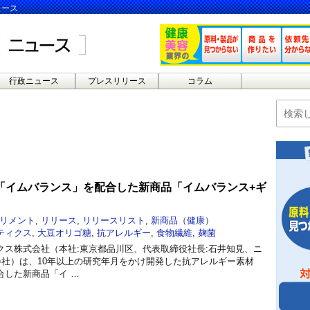
ュース
行政ニュース
プレスリリース
コラム
「イムバランス」を配合した新商品「イムバランス+ギ
リメント
,
リリース
,
リリースリスト
,
新商品（健康）
ティクス
,
大豆オリゴ糖
,
抗アレルギー
,
食物繊維
,
麹菌
クス株式会社（本社:東京都品川区、代表取締役社長:石井知見、ニ
会社）は、10年以上の研究年月をかけ開発した抗アレルギー素材
合した新商品「イ …