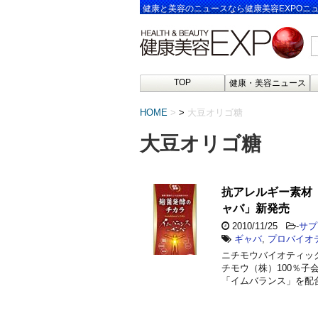
健康と美容のニュースなら健康美容EXPOニ
TOP
健康・美容ニュース
HOME
>
大豆オリゴ糖
大豆オリゴ糖
抗アレルギー素材
ャバ」新発売
2010/11/25
-
サプ
ギャバ
,
プロバイオ
ニチモウバイオティッ
チモウ（株）100％子
「イムバランス」を配