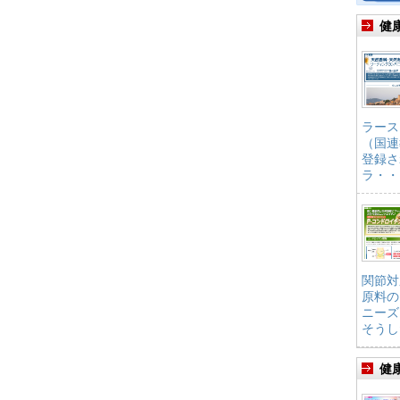
健
ラース
（国連
登録さ
ラ・・
関節対
原料の
ニーズ
そうし
健