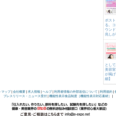
ポスト
る。コ
ウンド
兆しが
として
美容室
が掲げ
細】
トマップ
会社概要
求人情報
ヘルプ
利用者情報の外部送信について
利用規約
プレスリリース・ニュース受付
機能性表示食品制度［機能性表示対応素材］