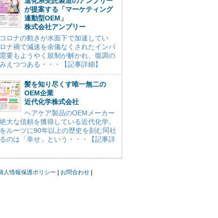
進化系受託製造のアンプリー
が提案する「マーケティング
連動型OEM」
株式会社アンプリー
コロナの動きが水面下で加速してい
ロナ禍で減速を余儀なくされたインバ
需要もようやく規制が解かれ、復調の
みえつつある・・・【記事詳細】
髪を知り尽くす唯一無二の
OEM企業
近代化学株式会社
ヘアケア製品のOEMメーカー
絶大な信頼を獲得している近代化学。
をルーツに90年以上の歴史を刻む同社
るのは「幸せ」という・・・【記事詳
個人情報保護ポリシー
お問合わせ