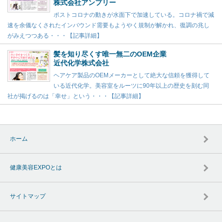
株式会社アンプリー
ポストコロナの動きが水面下で加速している。コロナ禍で減
速を余儀なくされたインバウンド需要もようやく規制が解かれ、復調の兆し
がみえつつある・・・【記事詳細】
髪を知り尽くす唯一無二のOEM企業
近代化学株式会社
ヘアケア製品のOEMメーカーとして絶大な信頼を獲得して
いる近代化学。美容室をルーツに90年以上の歴史を刻む同
社が掲げるのは「幸せ」という・・・【記事詳細】
ホーム
健康美容EXPOとは
サイトマップ