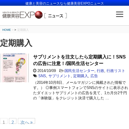
健康と美容のニュースなら健康美容EXPOニュース
HOME
>
定期購入
定期購入
サプリメントを注文したら定期購入に！SNS
の広告に注意！/国民生活センター
2014/10/09
-
国民生活センター
,
行政
,
行政リスト
SNS
,
サプリメント
,
定期購入
,
広告
（2014年10月8日、メールマガジンに掲載された情報で
す。） ◎事例スマートフォンでSNSのサイトに表示され
たダイエットサプリメントの広告を見て、1カ月分2千円
の「体験版」をクレジット決済で購入した …
1
2
次へ »