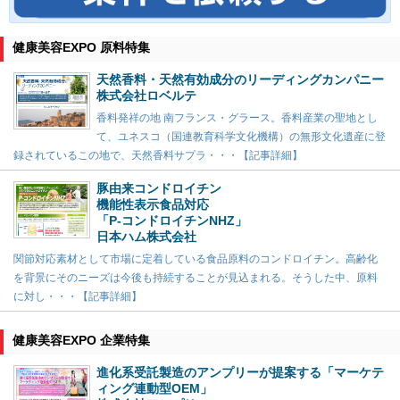
健康美容EXPO 原料特集
天然香料・天然有効成分のリーディングカンパニー
株式会社ロベルテ
香料発祥の地 南フランス・グラース。香料産業の聖地とし
て、ユネスコ（国連教育科学文化機構）の無形文化遺産に登
録されているこの地で、天然香料サプラ・・・【記事詳細】
豚由来コンドロイチン
機能性表示食品対応
「P-コンドロイチンNHZ」
日本ハム株式会社
関節対応素材として市場に定着している食品原料のコンドロイチン。高齢化
を背景にそのニーズは今後も持続することが見込まれる。そうした中、原料
に対し・・・【記事詳細】
健康美容EXPO 企業特集
進化系受託製造のアンプリーが提案する「マーケテ
ィング連動型OEM」