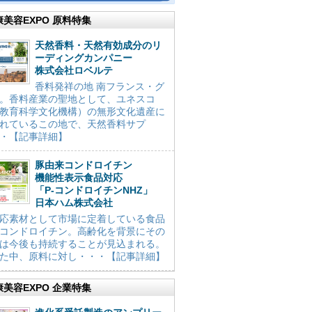
康美容EXPO 原料特集
天然香料・天然有効成分のリ
ーディングカンパニー
株式会社ロベルテ
香料発祥の地 南フランス・グ
。香料産業の聖地として、ユネスコ
教育科学文化機構）の無形文化遺産に
れているこの地で、天然香料サプ
・【記事詳細】
豚由来コンドロイチン
機能性表示食品対応
「P-コンドロイチンNHZ」
日本ハム株式会社
応素材として市場に定着している食品
コンドロイチン。高齢化を背景にその
は今後も持続することが見込まれる。
た中、原料に対し・・・【記事詳細】
康美容EXPO 企業特集