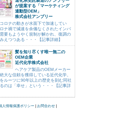
進化系受託製造のアンプリー
が提案する「マーケティング
連動型OEM」
株式会社アンプリー
コロナの動きが水面下で加速してい
ロナ禍で減速を余儀なくされたインバ
需要もようやく規制が解かれ、復調の
みえつつある・・・【記事詳細】
髪を知り尽くす唯一無二の
OEM企業
近代化学株式会社
ヘアケア製品のOEMメーカー
絶大な信頼を獲得している近代化学。
をルーツに90年以上の歴史を刻む同社
るのは「幸せ」という・・・【記事詳
個人情報保護ポリシー
お問合わせ