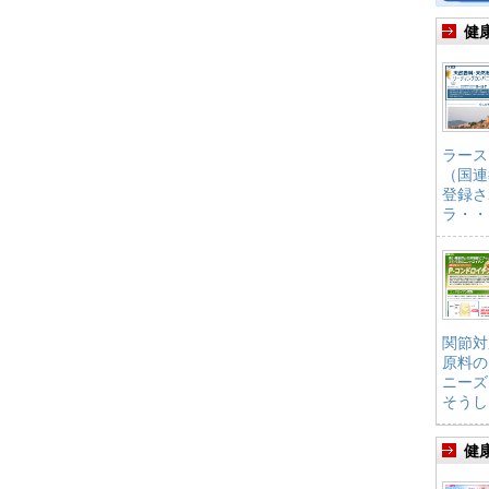
健
ラース
（国連
登録さ
ラ・・
関節対
原料の
ニーズ
そうし
健