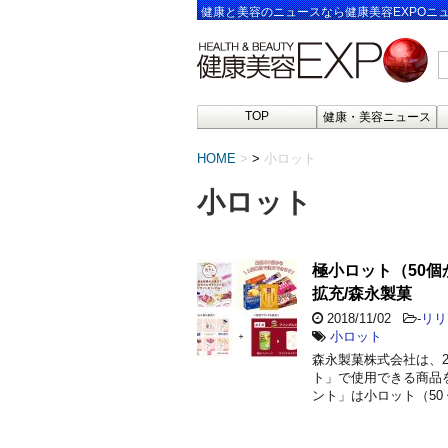
健康と美容のニュースなら健康美容EXPOニ
TOP
健康・美容ニュース
HOME
>
小ロット
小ロット
極小ロット（50
拡充/森永製菓
2018/11/02
-
リリ
小ロット
森永製菓株式会社は、2
ト」で使用できる商品を
ント」は小ロット（50 