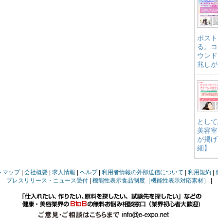
ポスト
る。コ
ウンド
兆しが
として
美容室
が掲げ
細】
トマップ
会社概要
求人情報
ヘルプ
利用者情報の外部送信について
利用規約
プレスリリース・ニュース受付
機能性表示食品制度［機能性表示対応素材］