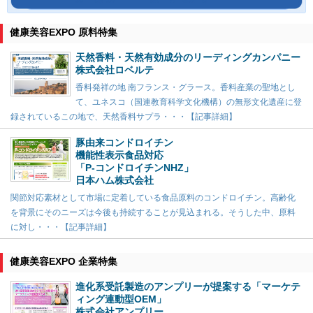
健康美容EXPO 原料特集
天然香料・天然有効成分のリーディングカンパニー
株式会社ロベルテ
香料発祥の地 南フランス・グラース。香料産業の聖地とし
て、ユネスコ（国連教育科学文化機構）の無形文化遺産に登
録されているこの地で、天然香料サプラ・・・【記事詳細】
豚由来コンドロイチン
機能性表示食品対応
「P-コンドロイチンNHZ」
日本ハム株式会社
関節対応素材として市場に定着している食品原料のコンドロイチン。高齢化
を背景にそのニーズは今後も持続することが見込まれる。そうした中、原料
に対し・・・【記事詳細】
健康美容EXPO 企業特集
進化系受託製造のアンプリーが提案する「マーケテ
ィング連動型OEM」
株式会社アンプリー