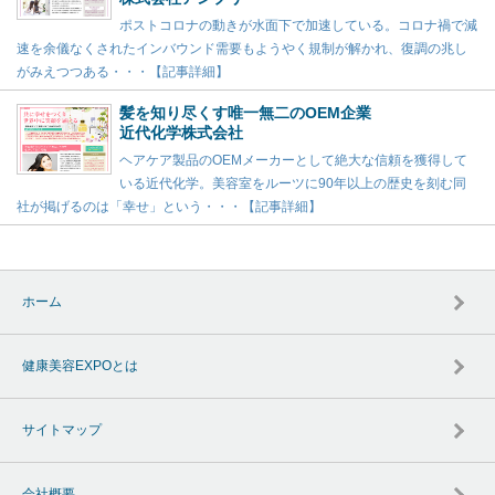
ポストコロナの動きが水面下で加速している。コロナ禍で減
速を余儀なくされたインバウンド需要もようやく規制が解かれ、復調の兆し
がみえつつある・・・【記事詳細】
髪を知り尽くす唯一無二のOEM企業
近代化学株式会社
ヘアケア製品のOEMメーカーとして絶大な信頼を獲得して
いる近代化学。美容室をルーツに90年以上の歴史を刻む同
社が掲げるのは「幸せ」という・・・【記事詳細】
ホーム
健康美容EXPOとは
サイトマップ
会社概要