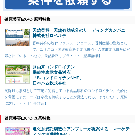
健康美容EXPO 原料特集
天然香料・天然有効成分のリーディングカンパニー
株式会社ロベルテ
香料発祥の地 南フランス・グラース。香料産業の聖地とし
て、ユネスコ（国連教育科学文化機構）の無形文化遺産に登
録されているこの地で、天然香料サプラ・・・【記事詳細】
豚由来コンドロイチン
機能性表示食品対応
「P-コンドロイチンNHZ」
日本ハム株式会社
関節対応素材として市場に定着している食品原料のコンドロイチン。高齢化
を背景にそのニーズは今後も持続することが見込まれる。そうした中、原料
に対し・・・【記事詳細】
健康美容EXPO 企業特集
進化系受託製造のアンプリーが提案する「マーケテ
ィング連動型OEM」