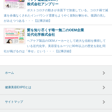
株式会社アンプリー
ポストコロナの動きが水面下で加速している。コロナ禍で減
速を余儀なくされたインバウンド需要もようやく規制が解かれ、復調の兆し
がみえつつある・・・【記事詳細】
髪を知り尽くす唯一無二のOEM企業
近代化学株式会社
ヘアケア製品のOEMメーカーとして絶大な信頼を獲得して
いる近代化学。美容室をルーツに90年以上の歴史を刻む同
社が掲げるのは「幸せ」という・・・【記事詳細】
ホーム
健康美容EXPOとは
サイトマップ