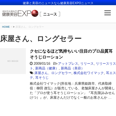
健康と美容のニュースなら健康美容EXPOニュース
HOME
>
床屋さん、ロングセラー
床屋さん、ロングセラー
クセになるほど気持ちいい注目のプロ品質耳
そうじローション
2009/01/16
-
アットプレス
,
リリース
,
リリースリス
ト
,
新商品（健康）
,
新商品（美容）
床屋さん、ロングセラー
,
株式会社ワイマック
,
耳エス
テ
,
耳そうじ
株式会社ワイマック(所在地：兵庫県姫路市、代表取締
役：柳田 政弘）が販売している、老舗床屋さんが開発し
た「プロが使う耳そうじローション」『耳洗潔(みみせん
けつ）』が、床屋さんだけでなく一般のお客さんか …