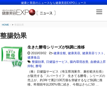
健康と美容のニュースなら健康美容EXPOニュース
HOME
>
整腸効果
整腸効果
生きた酵母シリーズが快調に推移
2010/03/02
-
健康全般
,
健康美容
,
健康美容リスト
,
健康食品
整腸効果
,
日健協サービス
,
腸内環境改善
,
血糖値上昇
抑制
,
酵母
（株）日健協サービス（埼玉県鴻巣市、兼杉範夫社長）
が販売する「スパーライフ 生きてる酵母」シリーズの
売上が、約3年で累計100万個を突破するなど快調に推
移。昨期前年比200%増に続き、今期はさらに50 …