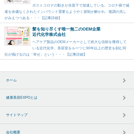
ポストコロナの動きが水面下で加速している。コロナ禍で減
速を余儀なくされたインバウンド需要もようやく規制が解かれ、復調の兆し
がみえつつある・・・【記事詳細】
髪を知り尽くす唯一無二のOEM企業
近代化学株式会社
ヘアケア製品のOEMメーカーとして絶大な信頼を獲得して
いる近代化学。美容室をルーツに90年以上の歴史を刻む同
社が掲げるのは「幸せ」という・・・【記事詳細】
ホーム
健康美容EXPOとは
サイトマップ
会社概要