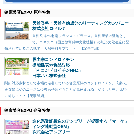
健康美容EXPO 原料特集
天然香料・天然有効成分のリーディングカンパニー
株式会社ロベルテ
香料発祥の地 南フランス・グラース。香料産業の聖地とし
て、ユネスコ（国連教育科学文化機構）の無形文化遺産に登
録されているこの地で、天然香料サプラ・・・【記事詳細】
豚由来コンドロイチン
機能性表示食品対応
「P-コンドロイチンNHZ」
日本ハム株式会社
関節対応素材として市場に定着している食品原料のコンドロイチン。高齢化
を背景にそのニーズは今後も持続することが見込まれる。そうした中、原料
に対し・・・【記事詳細】
健康美容EXPO 企業特集
進化系受託製造のアンプリーが提案する「マーケテ
ィング連動型OEM」
株式会社アンプリー