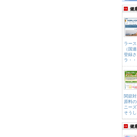
健
ラース
（国連
登録さ
ラ・・
関節対
原料の
ニーズ
そうし
健