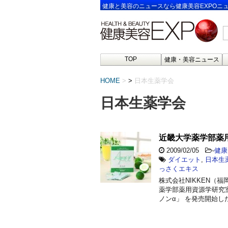
健康と美容のニュースなら健康美容EXPOニ
TOP
健康・美容ニュース
HOME
>
日本生薬学会
日本生薬学会
近畿大学薬学部薬
2009/02/05
-
健康
ダイエット
,
日本生
っさくエキス
株式会社NIKKEN（
薬学部薬用資源学研究
ノンα」 を発売開始し