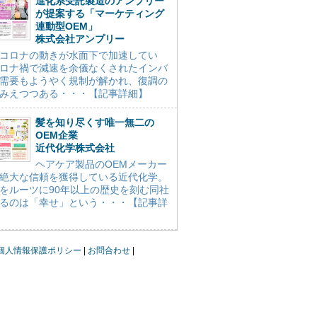
進化系受託製造のアンプリー
が提案する「マーケティング
連動型OEM」
株式会社アンプリー
コロナの動きが水面下で加速してい
ロナ禍で減速を余儀なくされたインバ
需要もようやく規制が解かれ、復調の
みえつつある・・・【記事詳細】
髪を知り尽くす唯一無二の
OEM企業
近代化学株式会社
ヘアケア製品のOEMメーカー
絶大な信頼を獲得している近代化学。
をルーツに90年以上の歴史を刻む同社
るのは「幸せ」という・・・【記事詳
個人情報保護ポリシー
お問合わせ