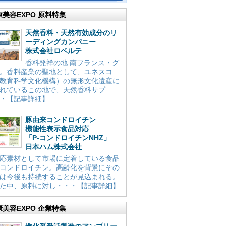
康美容EXPO 原料特集
天然香料・天然有効成分のリ
ーディングカンパニー
株式会社ロベルテ
香料発祥の地 南フランス・グ
。香料産業の聖地として、ユネスコ
教育科学文化機構）の無形文化遺産に
れているこの地で、天然香料サプ
・【記事詳細】
豚由来コンドロイチン
機能性表示食品対応
「P-コンドロイチンNHZ」
日本ハム株式会社
応素材として市場に定着している食品
コンドロイチン。高齢化を背景にその
は今後も持続することが見込まれる。
た中、原料に対し・・・【記事詳細】
康美容EXPO 企業特集