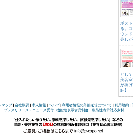
ポスト
る。コ
ウンド
兆しが
として
美容室
が掲げ
細】
トマップ
会社概要
求人情報
ヘルプ
利用者情報の外部送信について
利用規約
プレスリリース・ニュース受付
機能性表示食品制度［機能性表示対応素材］