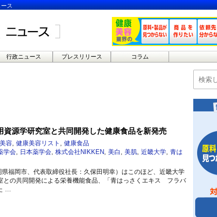
ュース
行政ニュース
プレスリリース
コラム
用資源学研究室と共同開発した健康食品を新発売
美容
,
健康美容リスト
,
健康食品
薬学会
,
日本薬学会
,
株式会社NIKKEN
,
美白
,
美肌
,
近畿大学
,
青は
福岡県福岡市、代表取締役社長：久保田明幸）はこのほど、近畿大学
室との共同開発による栄養機能食品、「青はっさくエキス フラバ
た …