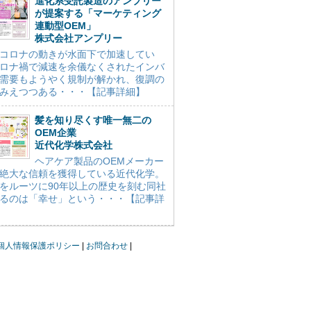
進化系受託製造のアンプリー
が提案する「マーケティング
連動型OEM」
株式会社アンプリー
コロナの動きが水面下で加速してい
ロナ禍で減速を余儀なくされたインバ
需要もようやく規制が解かれ、復調の
みえつつある・・・【記事詳細】
髪を知り尽くす唯一無二の
OEM企業
近代化学株式会社
ヘアケア製品のOEMメーカー
絶大な信頼を獲得している近代化学。
をルーツに90年以上の歴史を刻む同社
るのは「幸せ」という・・・【記事詳
個人情報保護ポリシー
お問合わせ