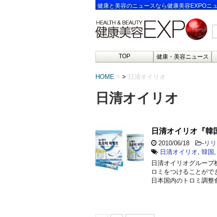
健康と美容のニュースなら健康美容EXPOニ
TOP
健康・美容ニュース
HOME
>
日清オイリオ
日清オイリオ
日清オイリオ『韓
2010/06/18
-
リリ
日清オイリオ
,
韓国
日清オイリオグループ
ロミをつけることがで
日本国内のトロミ調整