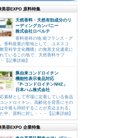
康美容EXPO 原料特集
天然香料・天然有効成分のリ
ーディングカンパニー
株式会社ロベルテ
香料発祥の地 南フランス・グ
。香料産業の聖地として、ユネスコ
教育科学文化機構）の無形文化遺産に
れているこの地で、天然香料サプ
・【記事詳細】
豚由来コンドロイチン
機能性表示食品対応
「P-コンドロイチンNHZ」
日本ハム株式会社
応素材として市場に定着している食品
コンドロイチン。高齢化を背景にその
は今後も持続することが見込まれる。
た中、原料に対し・・・【記事詳細】
康美容EXPO 企業特集