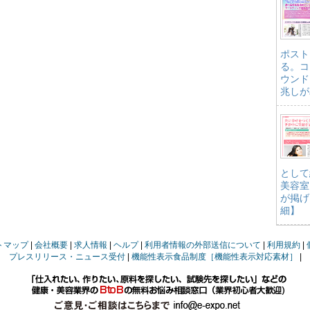
ポスト
る。コ
ウンド
兆しが
として
美容室
が掲げ
細】
トマップ
会社概要
求人情報
ヘルプ
利用者情報の外部送信について
利用規約
プレスリリース・ニュース受付
機能性表示食品制度［機能性表示対応素材］