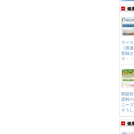
健
ラース
（国連
登録さ
ラ・・
関節対
原料の
ニーズ
そうし
健