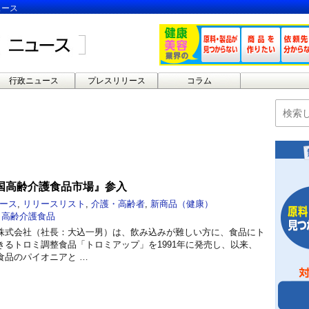
ュース
行政ニュース
プレスリリース
コラム
国高齢介護食品市場』参入
ース
,
リリースリスト
,
介護・高齢者
,
新商品（健康）
,
高齢介護食品
株式会社（社長：大込一男）は、飲み込みが難しい方に、食品にト
きるトロミ調整食品「トロミアップ」を1991年に発売し、以来、
食品のパイオニアと …