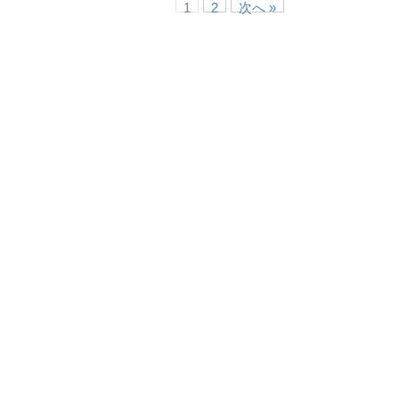
1
2
次へ »