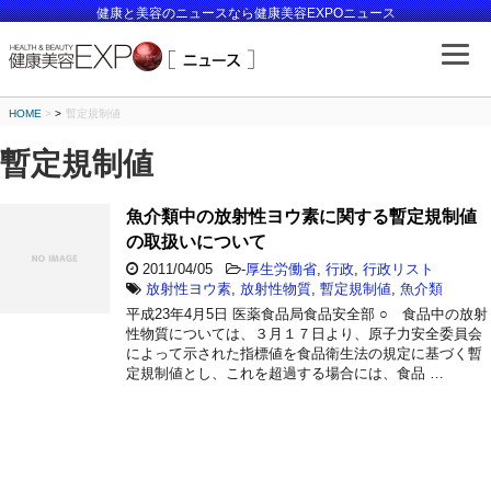
健康と美容のニュースなら健康美容EXPOニュース
HOME
>
暫定規制値
暫定規制値
魚介類中の放射性ヨウ素に関する暫定規制値
の取扱いについて
2011/04/05
-
厚生労働省
,
行政
,
行政リスト
放射性ヨウ素
,
放射性物質
,
暫定規制値
,
魚介類
平成23年4月5日 医薬食品局食品安全部 ○ 食品中の放射
性物質については、３月１７日より、原子力安全委員会
によって示された指標値を食品衛生法の規定に基づく暫
定規制値とし、これを超過する場合には、食品 …