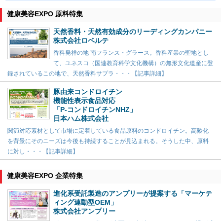
健康美容EXPO 原料特集
天然香料・天然有効成分のリーディングカンパニー
株式会社ロベルテ
香料発祥の地 南フランス・グラース。香料産業の聖地とし
て、ユネスコ（国連教育科学文化機構）の無形文化遺産に登
録されているこの地で、天然香料サプラ・・・【記事詳細】
豚由来コンドロイチン
機能性表示食品対応
「P-コンドロイチンNHZ」
日本ハム株式会社
関節対応素材として市場に定着している食品原料のコンドロイチン。高齢化
を背景にそのニーズは今後も持続することが見込まれる。そうした中、原料
に対し・・・【記事詳細】
健康美容EXPO 企業特集
進化系受託製造のアンプリーが提案する「マーケテ
ィング連動型OEM」
株式会社アンプリー