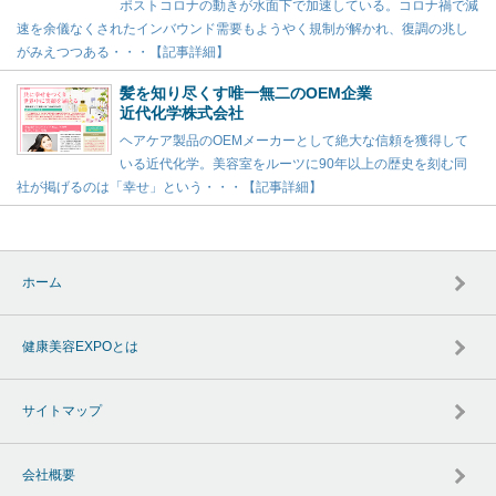
ポストコロナの動きが水面下で加速している。コロナ禍で減
速を余儀なくされたインバウンド需要もようやく規制が解かれ、復調の兆し
がみえつつある・・・【記事詳細】
髪を知り尽くす唯一無二のOEM企業
近代化学株式会社
ヘアケア製品のOEMメーカーとして絶大な信頼を獲得して
いる近代化学。美容室をルーツに90年以上の歴史を刻む同
社が掲げるのは「幸せ」という・・・【記事詳細】
ホーム
健康美容EXPOとは
サイトマップ
会社概要