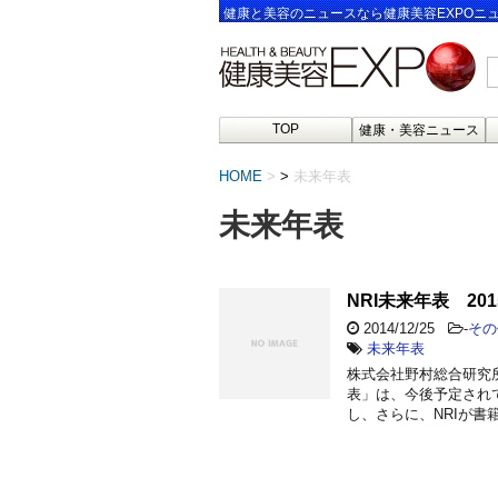
健康と美容のニュースなら健康美容EXPOニ
TOP
健康・美容ニュース
HOME
>
未来年表
未来年表
NRI未来年表 201
2014/12/25
-
その
未来年表
株式会社野村総合研究所は
表」は、今後予定され
し、さらに、NRIが書