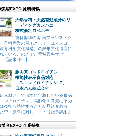
康美容EXPO 原料特集
天然香料・天然有効成分のリ
ーディングカンパニー
株式会社ロベルテ
香料発祥の地 南フランス・グ
。香料産業の聖地として、ユネスコ
教育科学文化機構）の無形文化遺産に
れているこの地で、天然香料サプ
・【記事詳細】
豚由来コンドロイチン
機能性表示食品対応
「P-コンドロイチンNHZ」
日本ハム株式会社
応素材として市場に定着している食品
コンドロイチン。高齢化を背景にその
は今後も持続することが見込まれる。
た中、原料に対し・・・【記事詳細】
康美容EXPO 企業特集