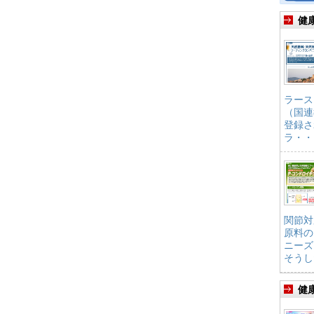
健
ラース
（国連
登録さ
ラ・・
関節対
原料の
ニーズ
そうし
健