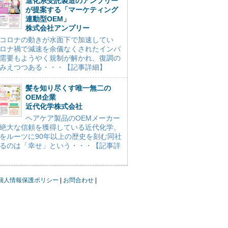
進化系受託製造のアンプリー
が提案する「マーケティング
連動型OEM」
株式会社アンプリー
コロナの動きが水面下で加速してい
ロナ禍で減速を余儀なくされたインバ
需要もようやく規制が解かれ、復調の
みえつつある・・・【記事詳細】
髪を知り尽くす唯一無二の
OEM企業
近代化学株式会社
ヘアケア製品のOEMメーカー
絶大な信頼を獲得している近代化学。
をルーツに90年以上の歴史を刻む同社
るのは「幸せ」という・・・【記事詳
個人情報保護ポリシー
お問合わせ