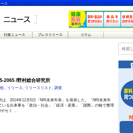
ュース
行政ニュース
プレスリリース
コラム
5-2065 /野村総合研究所
他.
,
リリース
,
リリースリスト
,
調査
、2014年12月5日「NRI未来年表」を発表した。「NRI未来年
ている出来事を「政治・社会」「経済・産業」「国際」の軸で整理
籍やセミ …