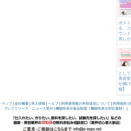
ポスト
る。コ
ウンド
兆しが
として
美容室
が掲げ
細】
トマップ
会社概要
求人情報
ヘルプ
利用者情報の外部送信について
利用規約
プレスリリース・ニュース受付
機能性表示食品制度［機能性表示対応素材］