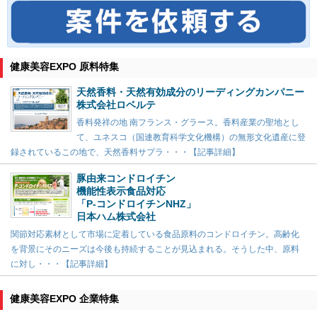
健康美容EXPO 原料特集
天然香料・天然有効成分のリーディングカンパニー
株式会社ロベルテ
香料発祥の地 南フランス・グラース。香料産業の聖地とし
て、ユネスコ（国連教育科学文化機構）の無形文化遺産に登
録されているこの地で、天然香料サプラ・・・【記事詳細】
豚由来コンドロイチン
機能性表示食品対応
「P-コンドロイチンNHZ」
日本ハム株式会社
関節対応素材として市場に定着している食品原料のコンドロイチン。高齢化
を背景にそのニーズは今後も持続することが見込まれる。そうした中、原料
に対し・・・【記事詳細】
健康美容EXPO 企業特集