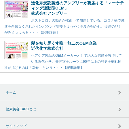
進化系受託製造のアンプリーが提案する「マーケテ
ィング連動型OEM」
株式会社アンプリー
ポストコロナの動きが水面下で加速している。コロナ禍で減
速を余儀なくされたインバウンド需要もようやく規制が解かれ、復調の兆し
がみえつつある・・・【記事詳細】
髪を知り尽くす唯一無二のOEM企業
近代化学株式会社
ヘアケア製品のOEMメーカーとして絶大な信頼を獲得して
いる近代化学。美容室をルーツに90年以上の歴史を刻む同
社が掲げるのは「幸せ」という・・・【記事詳細】
ホーム
健康美容EXPOとは
サイトマップ