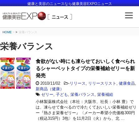
健康と美容のニュースなら健康美容EXPOニュース
HOME
>
栄養バランス
栄養バランス
食欲がない時にも凍らせておいしく食べられ
るシャーベットタイプの栄養補給ゼリーを新
発売
2010/11/02
-
リリース
,
リリースリスト
,
健康食品
,
新商品（健康）
ゼリー
,
子ども
,
栄養バランス
,
栄養補給
小林製薬株式会社（本社：大阪市、社長：小林 豊）で
は、凍らせて食べるので冷たくておいしい栄養補給ゼリ
ー『熱さま栄養ゼリー』〈メーカー希望小売価格300円
（税込315円）3包〉を11月2日（火）から、北 …