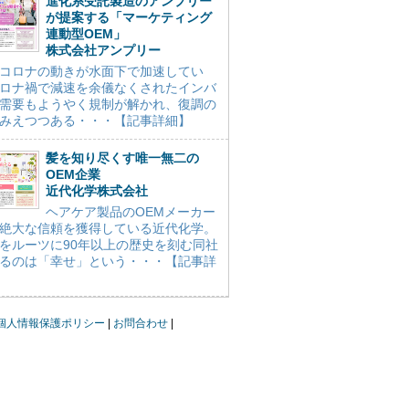
進化系受託製造のアンプリー
が提案する「マーケティング
連動型OEM」
株式会社アンプリー
コロナの動きが水面下で加速してい
ロナ禍で減速を余儀なくされたインバ
需要もようやく規制が解かれ、復調の
みえつつある・・・【記事詳細】
髪を知り尽くす唯一無二の
OEM企業
近代化学株式会社
ヘアケア製品のOEMメーカー
絶大な信頼を獲得している近代化学。
をルーツに90年以上の歴史を刻む同社
るのは「幸せ」という・・・【記事詳
個人情報保護ポリシー
お問合わせ