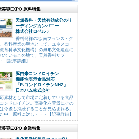
康美容EXPO 原料特集
天然香料・天然有効成分のリ
ーディングカンパニー
株式会社ロベルテ
香料発祥の地 南フランス・グ
。香料産業の聖地として、ユネスコ
教育科学文化機構）の無形文化遺産に
れているこの地で、天然香料サプ
・【記事詳細】
豚由来コンドロイチン
機能性表示食品対応
「P-コンドロイチンNHZ」
日本ハム株式会社
応素材として市場に定着している食品
コンドロイチン。高齢化を背景にその
は今後も持続することが見込まれる。
た中、原料に対し・・・【記事詳細】
康美容EXPO 企業特集