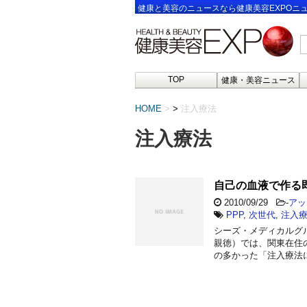
健康と美容のニュースなら健康美容EXPOニ
TOP
健康・美容ニュース
HOME
>
注入療法
注入療法
自己の血液で作る
2010/09/29
-
アッ
PPP
,
次世代
,
注入
シーズ・メディカルグ
親徳）では、関東在住の
の多かった「注入療法