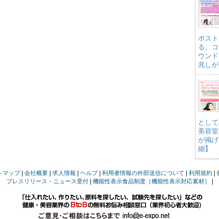
ポスト
る。コ
ウンド
兆しが
として
美容室
が掲げ
細】
トマップ
会社概要
求人情報
ヘルプ
利用者情報の外部送信について
利用規約
プレスリリース・ニュース受付
機能性表示食品制度［機能性表示対応素材］