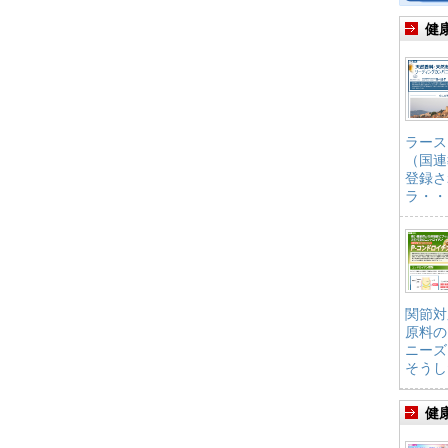
健
ラース
（国連
登録さ
ラ・・
関節対
原料の
ニーズ
そうし
健