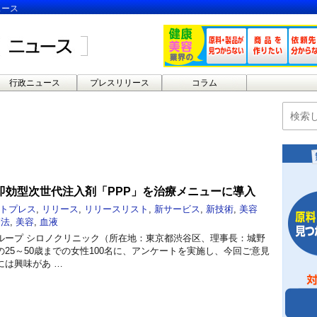
ュース
行政ニュース
プレスリリース
コラム
即効型次世代注入剤「PPP」を治療メニューに導入
トプレス
,
リリース
,
リリースリスト
,
新サービス
,
新技術
,
美容
療法
,
美容
,
血液
ループ シロノクリニック（所在地：東京都渋谷区、理事長：城野
25～50歳までの女性100名に、アンケートを実施し、今回ご意見
には興味があ …