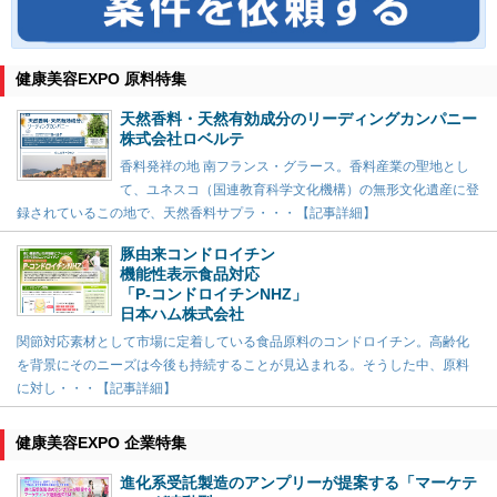
健康美容EXPO 原料特集
天然香料・天然有効成分のリーディングカンパニー
株式会社ロベルテ
香料発祥の地 南フランス・グラース。香料産業の聖地とし
て、ユネスコ（国連教育科学文化機構）の無形文化遺産に登
録されているこの地で、天然香料サプラ・・・【記事詳細】
豚由来コンドロイチン
機能性表示食品対応
「P-コンドロイチンNHZ」
日本ハム株式会社
関節対応素材として市場に定着している食品原料のコンドロイチン。高齢化
を背景にそのニーズは今後も持続することが見込まれる。そうした中、原料
に対し・・・【記事詳細】
健康美容EXPO 企業特集
進化系受託製造のアンプリーが提案する「マーケテ