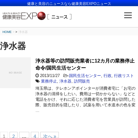
健康と美容のニュースなら健康美容EXPOニュース
HOME
>
浄水器
浄水器
浄水器等の訪問販売業者に12カ月の業務停止
命令/国民生活センター
2013/11/27
-
国民生活センター
,
行政
,
行政リスト
業務停止
,
浄水器
,
訪問販売
埼玉県は、テレホンアポインターが消費者宅に「お宅の
浄水器の清掃をしたい。費用は一切かからない」などと
電話をかけ、それに応じた消費者宅を営業員が訪問した
際、販売目的を隠したり、試薬を用いて水道水の色を変
…
1
2
…
4
次へ »