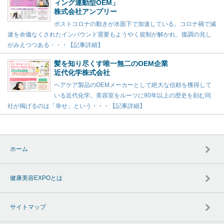
ィング連動型OEM」
株式会社アンプリー
ポストコロナの動きが水面下で加速している。コロナ禍で減
速を余儀なくされたインバウンド需要もようやく規制が解かれ、復調の兆し
がみえつつある・・・【記事詳細】
髪を知り尽くす唯一無二のOEM企業
近代化学株式会社
ヘアケア製品のOEMメーカーとして絶大な信頼を獲得して
いる近代化学。美容室をルーツに90年以上の歴史を刻む同
社が掲げるのは「幸せ」という・・・【記事詳細】
ホーム
健康美容EXPOとは
サイトマップ