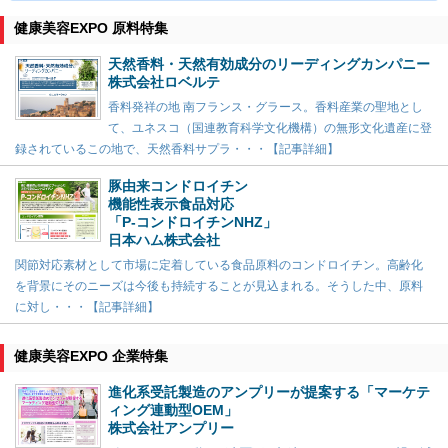
健康美容EXPO 原料特集
天然香料・天然有効成分のリーディングカンパニー
株式会社ロベルテ
香料発祥の地 南フランス・グラース。香料産業の聖地とし
て、ユネスコ（国連教育科学文化機構）の無形文化遺産に登
録されているこの地で、天然香料サプラ・・・【記事詳細】
豚由来コンドロイチン
機能性表示食品対応
「P-コンドロイチンNHZ」
日本ハム株式会社
関節対応素材として市場に定着している食品原料のコンドロイチン。高齢化
を背景にそのニーズは今後も持続することが見込まれる。そうした中、原料
に対し・・・【記事詳細】
健康美容EXPO 企業特集
進化系受託製造のアンプリーが提案する「マーケテ
ィング連動型OEM」
株式会社アンプリー