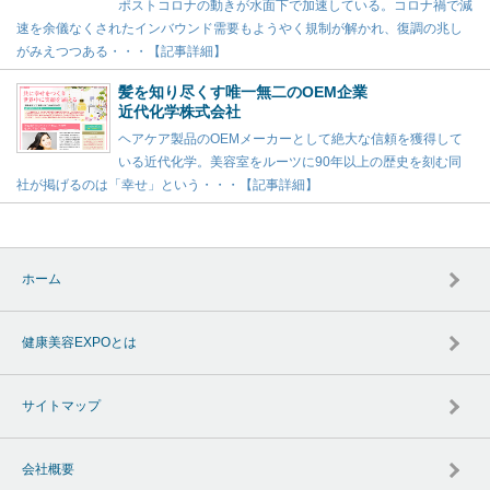
ポストコロナの動きが水面下で加速している。コロナ禍で減
速を余儀なくされたインバウンド需要もようやく規制が解かれ、復調の兆し
がみえつつある・・・【記事詳細】
髪を知り尽くす唯一無二のOEM企業
近代化学株式会社
ヘアケア製品のOEMメーカーとして絶大な信頼を獲得して
いる近代化学。美容室をルーツに90年以上の歴史を刻む同
社が掲げるのは「幸せ」という・・・【記事詳細】
ホーム
健康美容EXPOとは
サイトマップ
会社概要