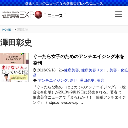
健康と美容のニュースなら健康美容EXPOニュース
HOME
>
澤田彰史
澤田彰史
ぐーたら女子のためのアンチエイジング本を
発刊
2013/09/18
-
健康美容
,
健康美容リスト
,
美容・化粧
品
アンチエイジング
,
新刊
,
澤田彰史
,
美容
『ぐ～たらな私の はじめてのアンチエイジング』（総
合法令出版）が2013年9月19日に発売される。著者は、
健康美容ニュースで「まるわかり！ 簡単アンチエイジ
ング」（https://news.e-exp …