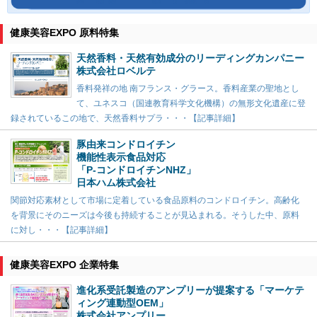
健康美容EXPO 原料特集
天然香料・天然有効成分のリーディングカンパニー
株式会社ロベルテ
香料発祥の地 南フランス・グラース。香料産業の聖地とし
て、ユネスコ（国連教育科学文化機構）の無形文化遺産に登
録されているこの地で、天然香料サプラ・・・【記事詳細】
豚由来コンドロイチン
機能性表示食品対応
「P-コンドロイチンNHZ」
日本ハム株式会社
関節対応素材として市場に定着している食品原料のコンドロイチン。高齢化
を背景にそのニーズは今後も持続することが見込まれる。そうした中、原料
に対し・・・【記事詳細】
健康美容EXPO 企業特集
進化系受託製造のアンプリーが提案する「マーケテ
ィング連動型OEM」
株式会社アンプリー