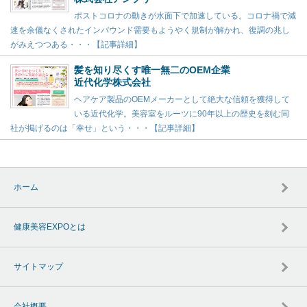
ポストコロナの動きが水面下で加速している。コロナ禍で減
速を余儀なくされたインバウンド需要もようやく規制が解かれ、復調の兆し
がみえつつある・・・【記事詳細】
髪を知り尽くす唯一無二のOEM企業
近代化学株式会社
ヘアケア製品のOEMメーカーとして絶大な信頼を獲得して
いる近代化学。美容室をルーツに90年以上の歴史を刻む同
社が掲げるのは「幸せ」という・・・【記事詳細】
ホーム
健康美容EXPOとは
サイトマップ
会社概要