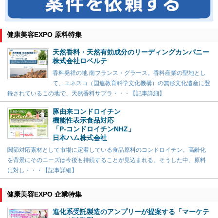
健康美容EXPO 原料特集
天然香料・天然有効成分のリーディングカンパニー
株式会社ロベルテ
香料発祥の地 南フランス・グラース。香料産業の聖地とし
て、ユネスコ（国連教育科学文化機構）の無形文化遺産に登
録されているこの地で、天然香料サプラ・・・【記事詳細】
豚由来コンドロイチン
機能性表示食品対応
「P-コンドロイチンNHZ」
日本ハム株式会社
関節対応素材として市場に定着している食品原料のコンドロイチン。高齢化
を背景にそのニーズは今後も持続することが見込まれる。そうした中、原料
に対し・・・【記事詳細】
健康美容EXPO 企業特集
進化系受託製造のアンプリーが提案する「マーケテ