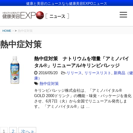
健康と美容のニュースなら健康美容EXPOニュース
HOME
>
熱中症対策
熱中症対策
熱中症対策 ナトリウムを増量「アミノバイ
タル®」リニューアル/キリンビバレッジ
2016/05/20
-
リリース
,
リリースリスト
,
新商品（健
康）
熱中症対策
キリンビバレッジ株式会社は、「アミノバイタル®
GOLD 2000ドリンク」の機能・味覚・パッケージを進化
させ、6月7日（火）から全国でリニューアル発売しま
す。 「アミノバイタル®」は …
1
2
次へ »