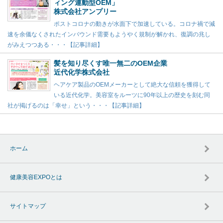
ィング連動型OEM」
株式会社アンプリー
ポストコロナの動きが水面下で加速している。コロナ禍で減
速を余儀なくされたインバウンド需要もようやく規制が解かれ、復調の兆し
がみえつつある・・・【記事詳細】
髪を知り尽くす唯一無二のOEM企業
近代化学株式会社
ヘアケア製品のOEMメーカーとして絶大な信頼を獲得して
いる近代化学。美容室をルーツに90年以上の歴史を刻む同
社が掲げるのは「幸せ」という・・・【記事詳細】
ホーム
健康美容EXPOとは
サイトマップ